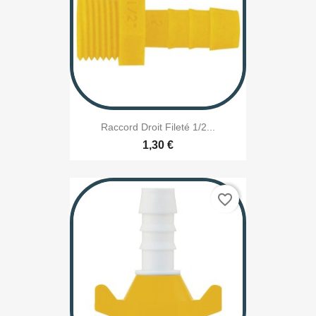
Raccord Droit Fileté 1/2...
1,30 €
favorite_border