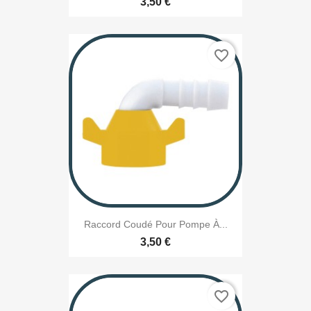
3,50 €
favorite_border
Raccord Coudé Pour Pompe À...
3,50 €
favorite_border