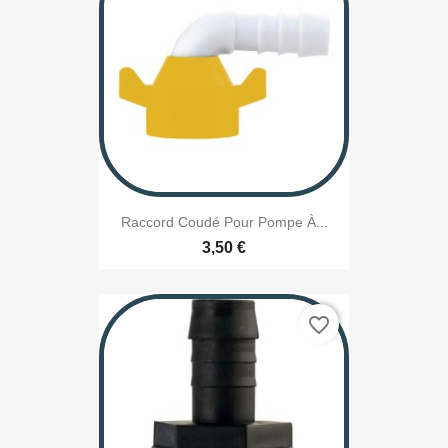
Raccord Coudé Pour Pompe À...
3,50 €
favorite_border