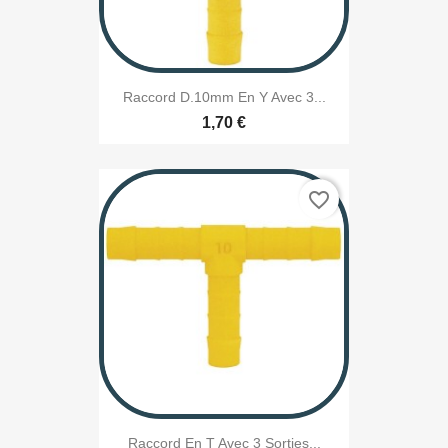
Raccord D.10mm En Y Avec 3...
1,70 €
favorite_border
Raccord En T Avec 3 Sorties...