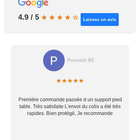
4.9 / 5
★
★
★
★
☆
Laissez un avis
Poussin 60
★
★
★
★
★
Première commande passée d un support pied
table. Très satisfaite L'envoi du colis a été très
re
rapides. Bien protégé, Je recommande
…