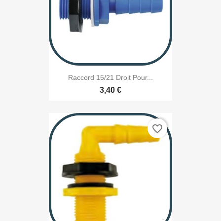
Raccord 15/21 Droit Pour...
3,40 €
favorite_border