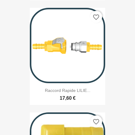
favorite_border
Raccord Rapide LILIE...
17,60 €
favorite_border