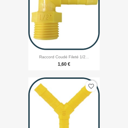
Raccord Coudé Fileté 1/2...
1,60 €
favorite_border