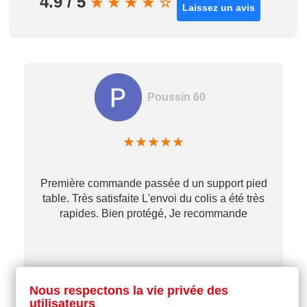
4.9 / 5
★
★
★
★
☆
Laissez un avis
Poussin 60
★
★
★
★
★
Première commande passée d un support pied
table. Très satisfaite L'envoi du colis a été très
re
rapides. Bien protégé, Je recommande
…
il y a 2 mois
Nous respectons la vie privée des
utilisateurs