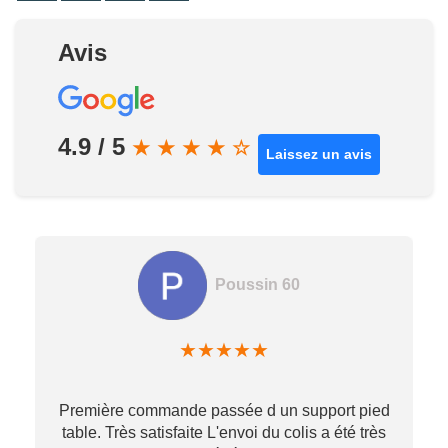
Avis
4.9 / 5
★
★
★
★
☆
Laissez un avis
Poussin 60
★
★
★
★
★
Première commande passée d un support pied
table. Très satisfaite L'envoi du colis a été très
re