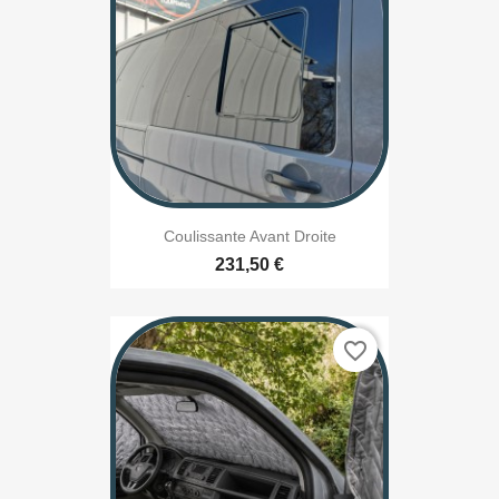
Coulissante Avant Droite
231,50 €
favorite_border