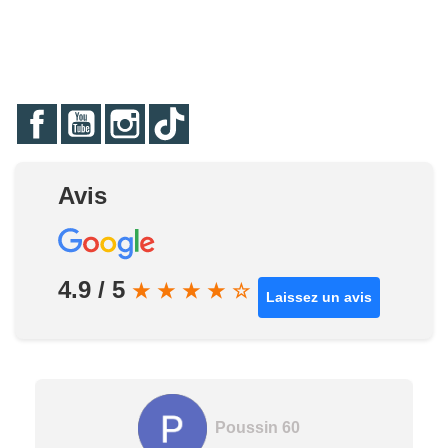
Facebook
YouTube
Instagram
TikTok
Avis
4.9 / 5
★
★
★
★
☆
Laissez un avis
Poussin 60