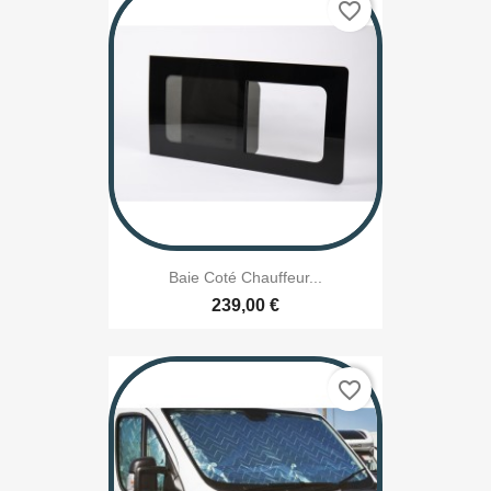
favorite_border
Baie Coté Chauffeur...
239,00 €
favorite_border