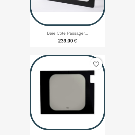
Baie Coté Passager...
239,00 €
favorite_border