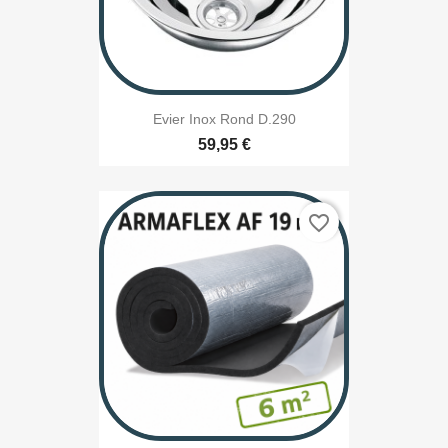
Evier Inox Rond D.290
59,95 €
favorite_border