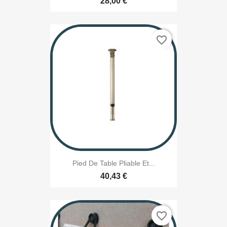
28,00 €
favorite_border
Pied De Table Pliable Et...
40,43 €
favorite_border