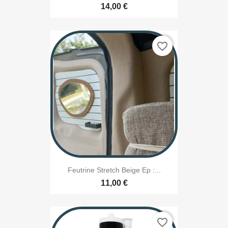
14,00 €
favorite_border
Feutrine Stretch Beige Ep :...
11,00 €
favorite_border