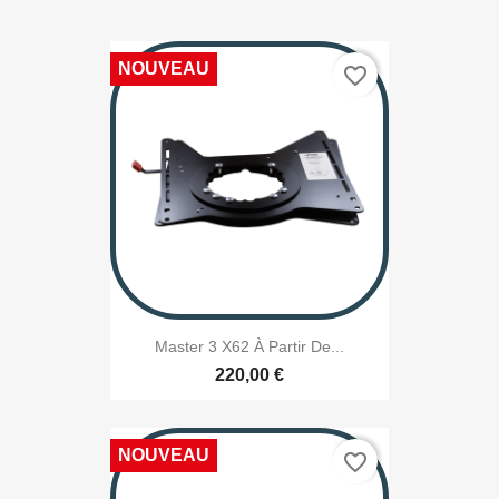
NOUVEAU
favorite_border
Master 3 X62 À Partir De...
220,00 €
NOUVEAU
favorite_border