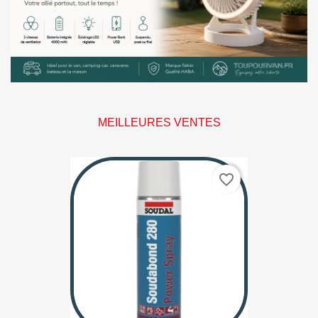
MEILLEURES VENTES
favorite_border