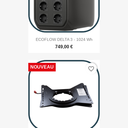
ECOFLOW DELTA 3 - 1024 Wh
749,00 €
NOUVEAU
favorite_border