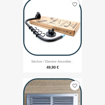
favorite_border
Séchoir / Etentoir Amovible...
49,90 €
favorite_border