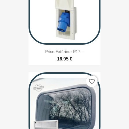
Prise Extérieur P17...
16,95 €
favorite_border