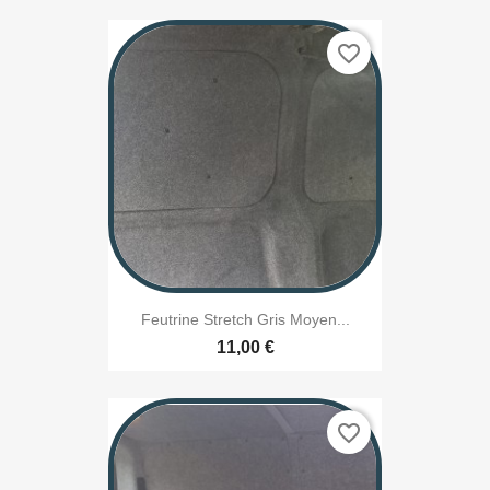
favorite_border
Feutrine Stretch Gris Moyen...
11,00 €
favorite_border