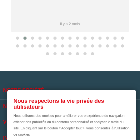
il y a 2 mois

NOTRE SOCIÉTÉ
Nous respectons la vie privée des

NOS HORAIRES
utilisateurs
Nous utilisons des cookies pour améliorer votre expérience de navigation,

VOTRE COMPTE
afficher des publicités ou du contenu personnalisé et analyser le trafic du
site. En cliquant sur le bouton « Accepter tout », vous consentez à l'utilisation
de cookies
keyboard_arrow_down
INFORMATIONS