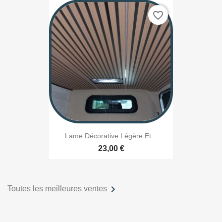
favorite_border
Lame Décorative Légère Et...
23,00 €

Toutes les meilleures ventes