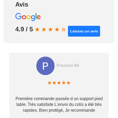
Avis
4.9 / 5
★
★
★
★
☆
Laissez un avis
Poussin 60
★
★
★
★
★
Première commande passée d un support pied
table. Très satisfaite L'envoi du colis a été très
re
rapides. Bien protégé, Je recommande
…