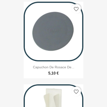
favorite_border
Capuchon De Rosace De...
5,10 €
favorite_border