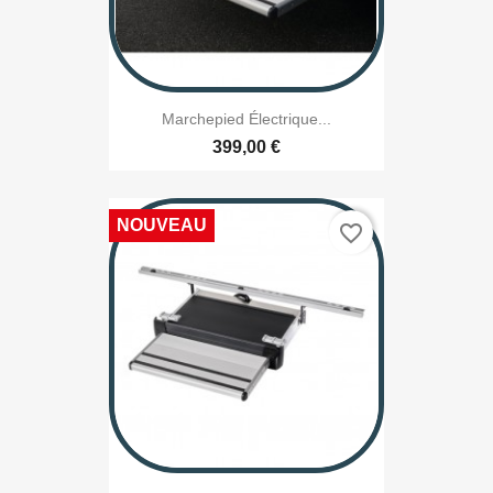
Marchepied Électrique...
399,00 €
NOUVEAU
favorite_border