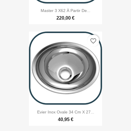
Master 3 X62 À Partir De...
220,00 €
favorite_border
Evier Inox Ovale 34 Cm X 27...
40,95 €