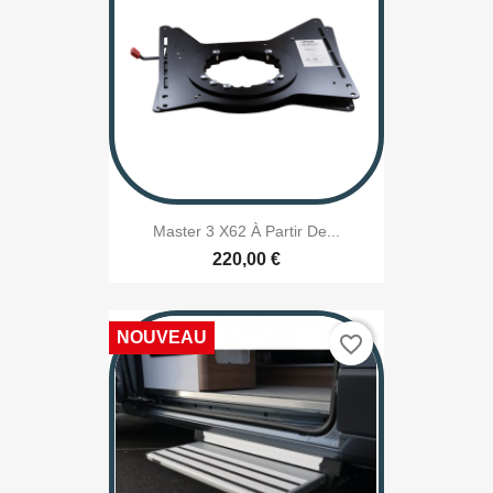
Master 3 X62 À Partir De...
220,00 €
NOUVEAU
favorite_border