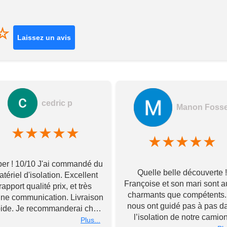
☆
Laissez un avis
cedric p
Manon Foss
★
★
★
★
★
★
★
★
★
★
er ! 10/10 J'ai commandé du
Quelle belle découverte !
tériel d'isolation. Excellent
Françoise et son mari sont a
rapport qualité prix, et très
charmants que compétents. 
ne communication. Livraison
nous ont guidé pas à pas d
pide. Je recommanderai chez
l’isolation de notre camion
Toupourvan ! Merci bcp
Plus...