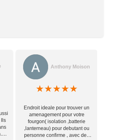
e
Anthony Moison
★
★
★
★
★
★
★
Des gerants
Endroit ideale pour trouver un
commerçants e
ussi
amenagement pour votre
encore !! Avec
Ils
fourgon( isolation ,batterie
bonne qualité à
ans
,lanterneau) pour debutant ou
Merci à vous
.
personne confirme , avec des
éch