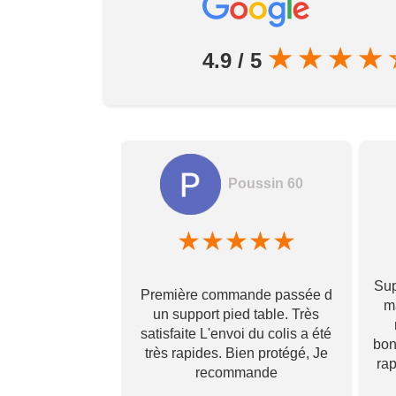
★
★
★
★
4.9 / 5
Poussin 60
amela hamon
★
★
★
★
★
★
★
★
Sup
Première commande passée d
! Ils prennent
ma
un support pied table. Très
s pour toi et te
satisfaite L'envoi du colis a été
 qu’il va te
bon
très rapides. Bien protégé, Je
vraiment ! Je
ra
recommande
s que j’aurai