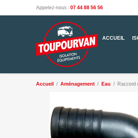
Appelez-nous :
07 44 88 56 56
ACCUEIL
I
Accueil
Aménagement
Eau
Raccord c