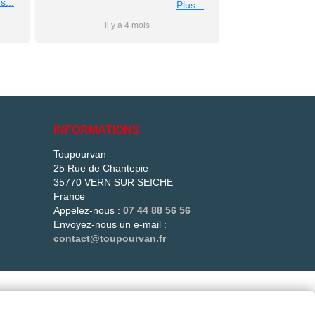
nous
s...
conseils personnalise et prix
Plus...
rs
super competitif A recommander
il y a 4 mois
il y 
 à
Merci a bientot #Antho#
du
ler
is
e
e
INFORMATIONS
és
Toupourvan
25 Rue de Chantepie
més.
35770 VERN SUR SEICHE
t !
France
Appelez-nous :
07 44 88 56 56
Envoyez-nous un e-mail :
contact@toupourvan.fr