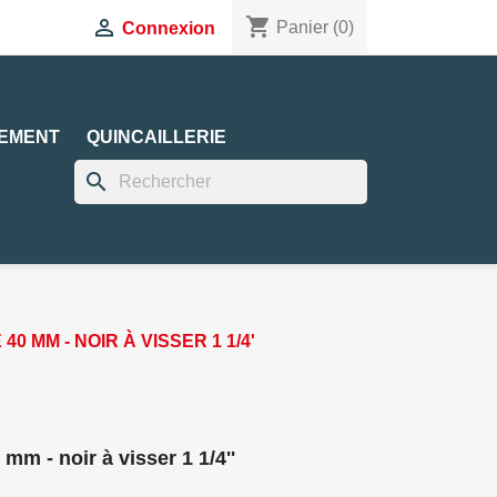
shopping_cart

Panier
(0)
Connexion
EMENT
QUINCAILLERIE
search
 MM - NOIR À VISSER 1 1/4'
mm - noir à visser 1 1/4''