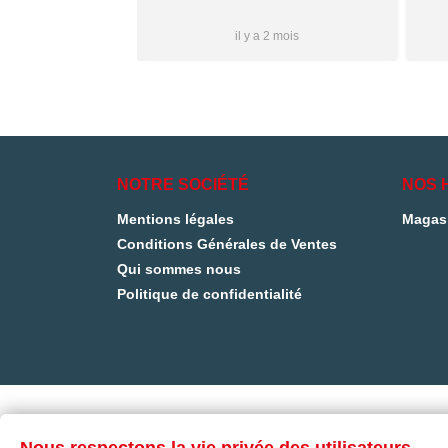
i à vous ✌🏼
Plus...
1 mois
il y a 2 mois
NOTRE SOCIÉTÉ
NOS 
Mentions légales
Magas
Conditions Générales de Ventes
Qui sommes nous
Politique de confidentialité