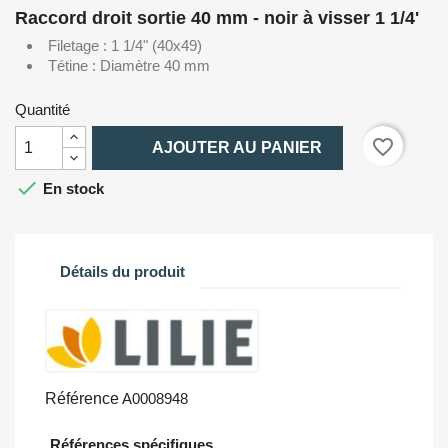
Raccord droit sortie 40 mm - noir à visser 1 1/4'
Filetage : 1 1/4" (40x49)
Tétine : Diamètre 40 mm
Quantité

favorite_border
AJOUTER AU PANIER

En stock
Détails du produit
Référence
A0008948
Références spécifiques