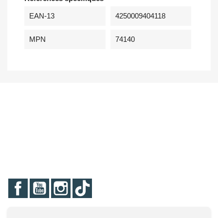
EAN-13
4250009404118
MPN
74140
Facebook
YouTube
Instagram
TikTok