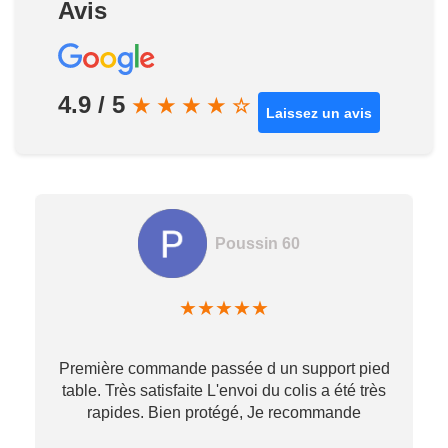
Avis
4.9 / 5
★
★
★
★
☆
Laissez un avis
Poussin 60
★
★
★
★
★
Première commande passée d un support pied
table. Très satisfaite L'envoi du colis a été très
re
rapides. Bien protégé, Je recommande
…