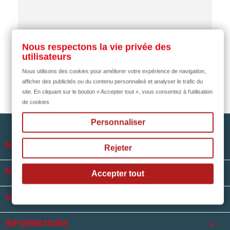
il y a 2 mois
Nous respectons la vie privée des
utilisateurs
Nous utilisons des cookies pour améliorer votre expérience de navigation,
afficher des publicités ou du contenu personnalisé et analyser le trafic du
site. En cliquant sur le bouton « Accepter tout », vous consentez à l'utilisation
de cookies
Personnaliser

NOTRE SOCIÉTÉ
Rejeter

NOS HORAIRES
Accepter tout

VOTRE COMPTE
keyboard_arrow_down
INFORMATIONS