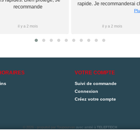
rapide. Je recommanderai c
recommande
Toupourvan ! Merci bcp
Plu
il y a 2 mois
il y a 2 mois
HORAIRES
VOTRE COMPTE
ins
Suivi de commande
Connexion
Créez votre compte
© 2026 - propulsé par Toupourvan
avec amitié à
TELEFTECH