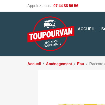
Appelez-nous :
07 44 88 56 56
ACCUEIL
I
Accueil
Aménagement
Eau
Raccord 