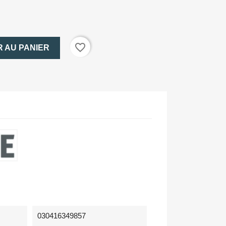
favorite_border
 AU PANIER
030416349857