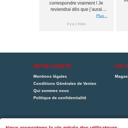
 La livraison est
correspondre vraiment ! Je
rapide ( merci Mr
reviendrai dès que j’aurai
rt).
besoin… merci à vous ✌🏼
Plus...
Plus...
 1 an
il y a 1 mois
NOTRE SOCIÉTÉ
NOS 
Mentions légales
Magas
Conditions Générales de Ventes
Qui sommes nous
Politique de confidentialité