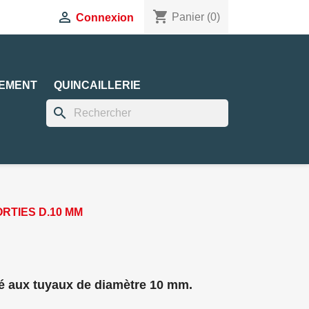
shopping_cart

Panier
(0)
Connexion
EMENT
QUINCAILLERIE
search
RTIES D.10 MM
é aux tuyaux de diamètre 10 mm.