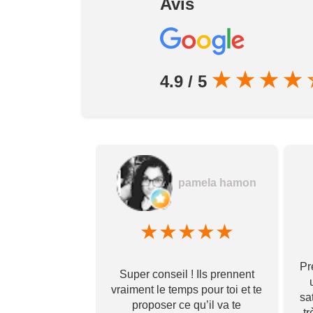
Avis
★
★
★
★
4.9 / 5
dovic Pereira
pamela hamon
★
★
★
★
★
★
★
★
Pr
t de très bonne
Super conseil ! Ils prennent
ésultat final au-
vraiment le temps pour toi et te
sa
tentes avec un
proposer ce qu’il va te
tr