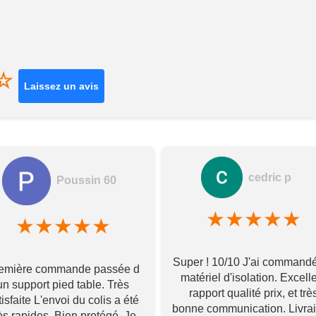
☆
Laissez un avis
cedric p
Poussin 60
★
★
★
★
★
★
★
★
★
★
Super ! 10/10 J'ai command
emière commande passée d
matériel d'isolation. Excell
un support pied table. Très
rapport qualité prix, et trè
tisfaite L'envoi du colis a été
bonne communication. Livra
ès rapides. Bien protégé, Je