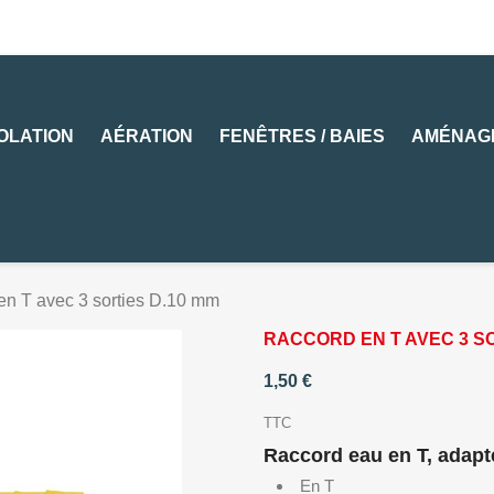
SOLATION
AÉRATION
FENÊTRES / BAIES
AMÉNAG
en T avec 3 sorties D.10 mm
RACCORD EN T AVEC 3 SO
1,50 €
TTC
Raccord eau en T, adapt
En T