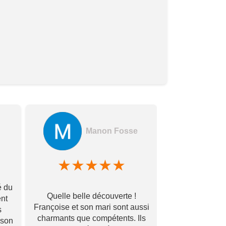
Manon Fosse
A
★
★
★
★
★
★
★
é du
Quelle belle découverte !
Endroit ideale
ent
Françoise et son mari sont aussi
amenagemen
s
charmants que compétents. Ils
fourgon( isol
ison