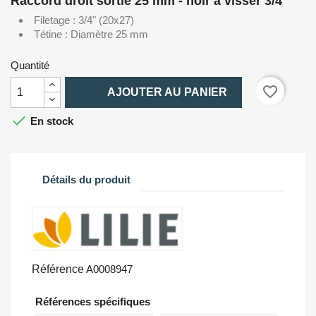
Raccord droit sortie 25 mm - noir à visser 3/4'
Filetage : 3/4" (20x27)
Tétine : Diamètre 25 mm
Quantité

favorite_border
AJOUTER AU PANIER

En stock
Détails du produit
Référence
A0008947
Références spécifiques