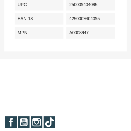
UPC
250009404095
EAN-13
4250009404095
MPN
A0008947
Facebook
YouTube
Instagram
TikTok