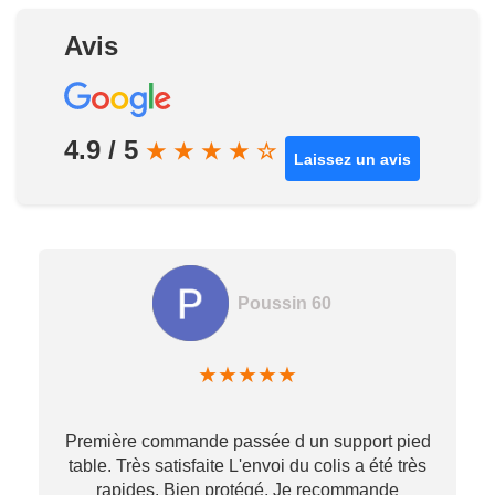
Avis
4.9 / 5
★
★
★
★
☆
Laissez un avis
Poussin 60
★
★
★
★
★
Première commande passée d un support pied
table. Très satisfaite L'envoi du colis a été très
re
rapides. Bien protégé, Je recommande