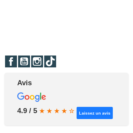
Facebook
YouTube
Instagram
TikTok
Avis
4.9 / 5
★
★
★
★
☆
Laissez un avis