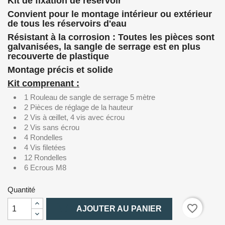
Kit de fixation de réservoir
Convient pour le montage intérieur ou extérieur
de tous les réservoirs d'eau
Résistant à la corrosion : Toutes les pièces sont
galvanisées
, la sangle de serrage est en plus
recouverte de plastique
Montage précis et solide
Kit comprenant :
1 Rouleau de sangle de serrage 5 mètre
2 Pièces de réglage de la hauteur
2 Vis à œillet, 4 vis avec écrou
2 Vis sans écrou
4 Rondelles
4 Vis filetées
12 Rondelles
6 Ecrous M8
Quantité

favorite_border
AJOUTER AU PANIER