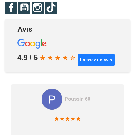
Facebook
YouTube
Instagram
TikTok
Avis
4.9 / 5
★
★
★
★
☆
Laissez un avis
Poussin 60
★
★
★
★
★