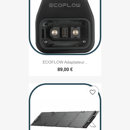
ECOFLOW Adaptateur...
89,00 €
favorite_border