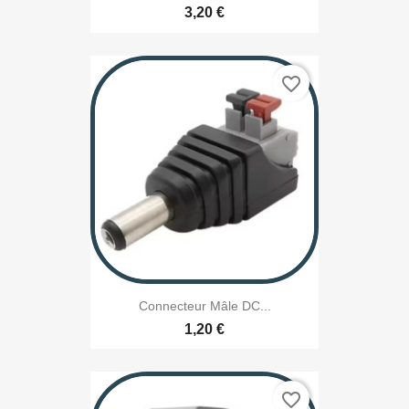
3,20 €
favorite_border
Connecteur Mâle DC...
1,20 €
favorite_border