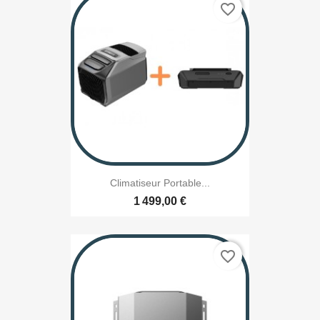
favorite_border
Climatiseur Portable...
1 499,00 €
favorite_border