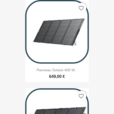
favorite_border
Panneau Solaire 400 W...
649,00 €
favorite_border