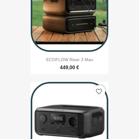
ECOFLOW River 3 Max
449,00 €
favorite_border