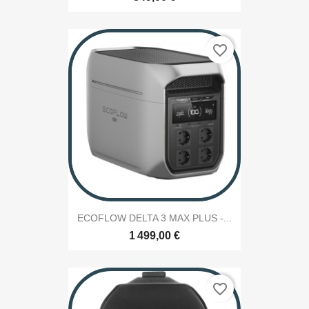
favorite_border
ECOFLOW DELTA 3 MAX PLUS -...
1 499,00 €
favorite_border