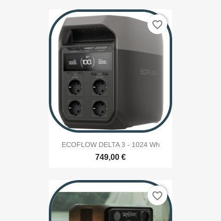
favorite_border
ECOFLOW DELTA 3 - 1024 Wh
749,00 €
favorite_border