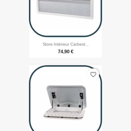
Store Intérieur Carbest...
74,90 €
favorite_border