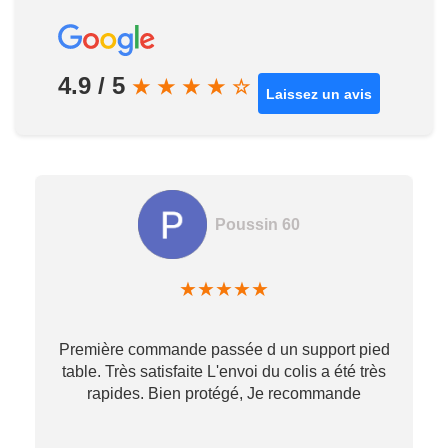
4.9 / 5
★
★
★
★
☆
Laissez un avis
Poussin 60
★
★
★
★
★
Première commande passée d un support pied
table. Très satisfaite L'envoi du colis a été très
re
rapides. Bien protégé, Je recommande
…