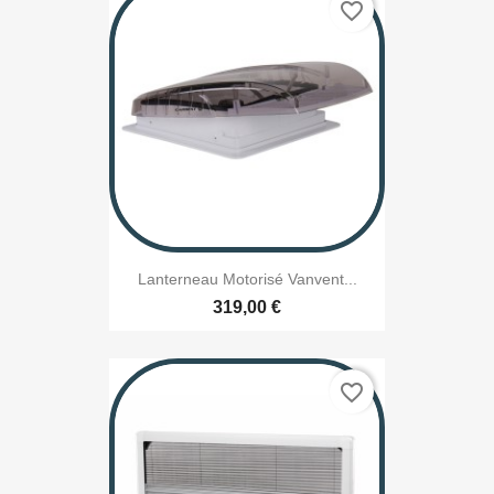
favorite_border
Lanterneau Motorisé Vanvent...
319,00 €
favorite_border