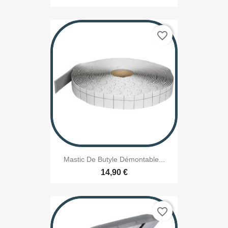
favorite_border
Mastic De Butyle Démontable...
14,90 €
favorite_border