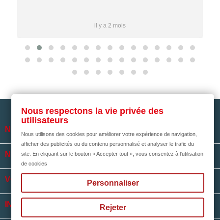
il y a 2 mois
Nous respectons la vie privée des
utilisateurs

NOTRE SOCIÉTÉ
Nous utilisons des cookies pour améliorer votre expérience de navigation,
afficher des publicités ou du contenu personnalisé et analyser le trafic du

NOS HORAIRES
site. En cliquant sur le bouton « Accepter tout », vous consentez à l'utilisation
de cookies

VOTRE COMPTE
Personnaliser
keyboard_arrow_down
INFORMATIONS
Rejeter