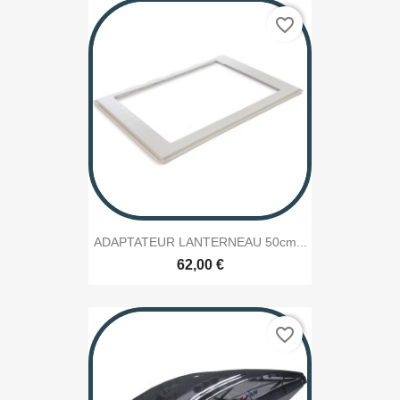
favorite_border
ADAPTATEUR LANTERNEAU 50cm...
62,00 €
favorite_border