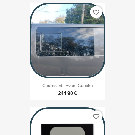
favorite_border
Coulissante Avant Gauche
244,90 €
favorite_border