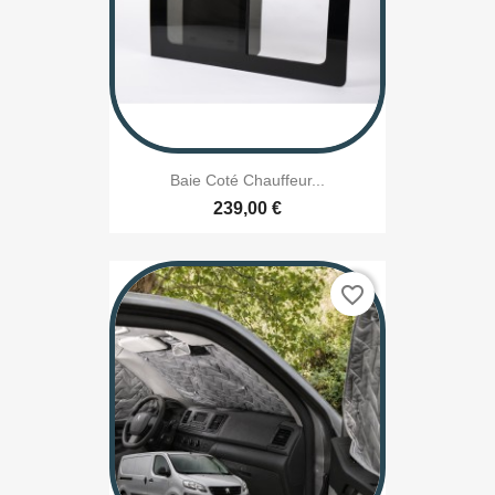
Baie Coté Chauffeur...
239,00 €
favorite_border