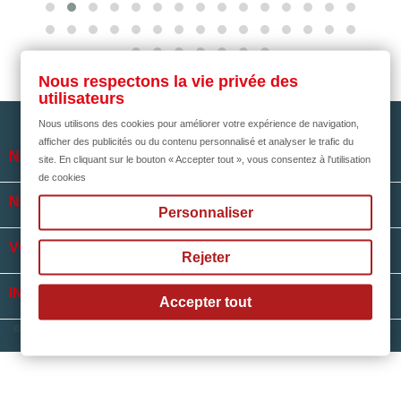
Nous respectons la vie privée des
utilisateurs
Nous utilisons des cookies pour améliorer votre expérience de navigation,
afficher des publicités ou du contenu personnalisé et analyser le trafic du

NOTRE SOCIÉTÉ
site. En cliquant sur le bouton « Accepter tout », vous consentez à l'utilisation
de cookies

NOS HORAIRES
Personnaliser

VOTRE COMPTE
Rejeter
keyboard_arrow_down
INFORMATIONS
Accepter tout
© 2026 - propulsé par Toupourvan
avec amitié à
TELEFTECH