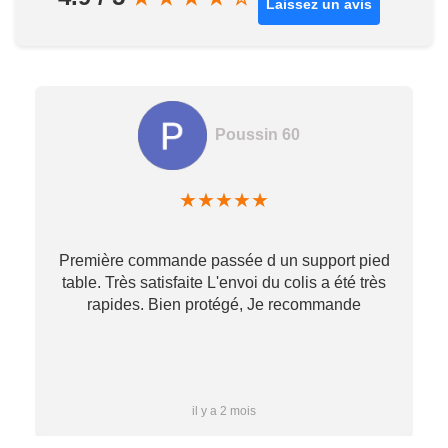
Laissez un avis
Poussin 60
★
★
★
★
★
Première commande passée d un support pied
table. Très satisfaite L'envoi du colis a été très
re
rapides. Bien protégé, Je recommande
…
il y a 2 mois