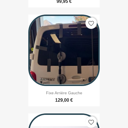
99,95 €
favorite_border
Fixe Arrière Gauche
129,00 €
favorite_border