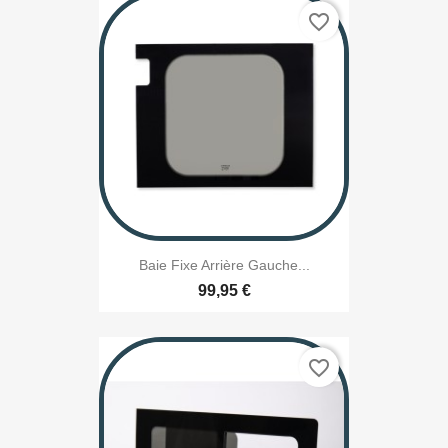
favorite_border
Baie Fixe Arrière Gauche...
99,95 €
favorite_border