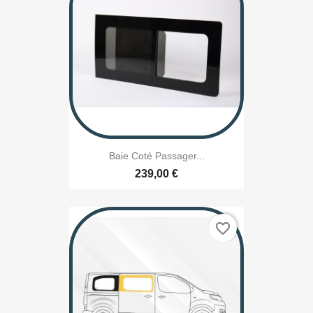
Baie Coté Passager...
239,00 €
favorite_border