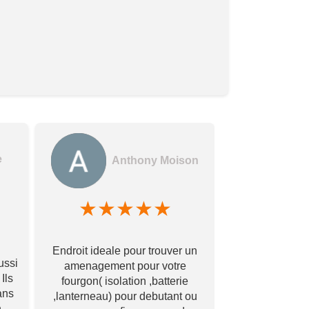
e
Anthony Moison
★
★
★
★
★
★
★
Des gerants
Endroit ideale pour trouver un
commerçants e
ussi
amenagement pour votre
encore !! Avec
Ils
fourgon( isolation ,batterie
bonne qualité à
ans
,lanterneau) pour debutant ou
Merci à vous
.