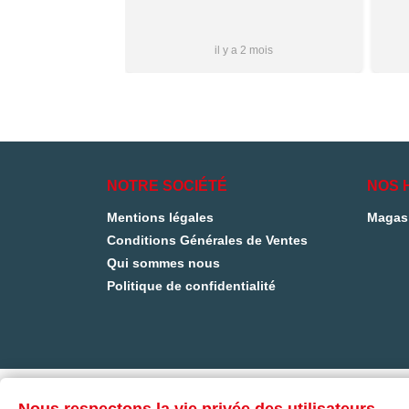
s que j’aurai
i à vous ✌🏼
Plus...
1 mois
il y a 2 mois
NOTRE SOCIÉTÉ
NOS 
Mentions légales
Magas
Conditions Générales de Ventes
Qui sommes nous
Politique de confidentialité