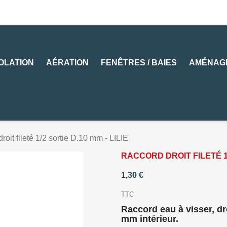
SOLATION
AÉRATION
FENÊTRES / BAIES
AMÉNAG
roit fileté 1/2 sortie D.10 mm - LILIE
RACCORD DROIT FILETÉ 1/2
1,30 €
TTC
Raccord eau à visser, dr
mm intérieur.