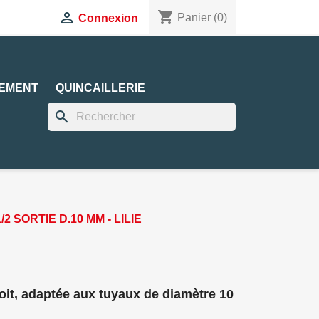
shopping_cart

Panier
(0)
Connexion
EMENT
QUINCAILLERIE
search
 SORTIE D.10 MM - LILIE
oit, adaptée aux tuyaux de diamètre 10