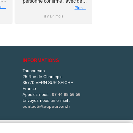
personne confirme , avec des
éch
nous
s...
conseils personnalise et prix
Plus...
rs
super competitif A recommander
il y a 4 mois
il y 
 à
Merci a bientot #Antho#
du
ler
is
e
e
INFORMATIONS
és
Toupourvan
25 Rue de Chantepie
més.
35770 VERN SUR SEICHE
t !
France
Appelez-nous :
07 44 88 56 56
Envoyez-nous un e-mail :
contact@toupourvan.fr