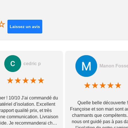
☆
Laissez un avis
cedric p
Manon Foss
★
★
★
★
★
★
★
★
★
★
er ! 10/10 J'ai commandé du
Quelle belle découverte !
tériel d'isolation. Excellent
Françoise et son mari sont a
rapport qualité prix, et très
charmants que compétents. 
ne communication. Livraison
nous ont guidé pas à pas d
pide. Je recommanderai chez
l’isolation de notre camion