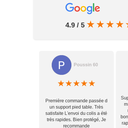
★
★
★
★
4.9 / 5
Poussin 60
amela hamon
★
★
★
★
★
★
★
★
Sup
Première commande passée d
! Ils prennent
ma
un support pied table. Très
s pour toi et te
satisfaite L'envoi du colis a été
 qu’il va te
bon
très rapides. Bien protégé, Je
vraiment ! Je
ra
recommande