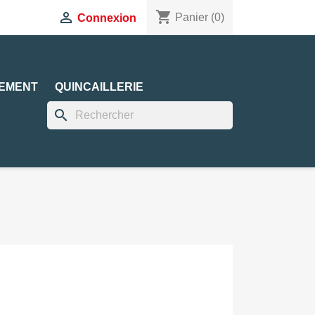
shopping_cart

Panier
(0)
Connexion
EMENT
QUINCAILLERIE
search