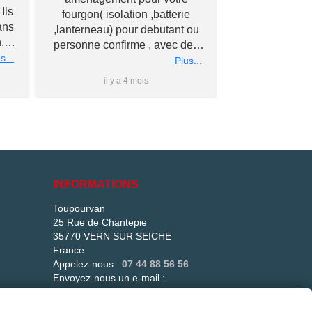
encore !! Avec
Ils
fourgon( isolation ,batterie
bonne qualité à
ans
,lanterneau) pour debutant ou
Merci à vous
.
personne confirme , avec des
éch
nous
s...
conseils personnalise et prix
Plus...
rs
super competitif A recommander
il y a 4 mois
il y 
 à
Merci a bientot #Antho#
du
ler
is
e
e
INFORMATIONS
és
Toupourvan
25 Rue de Chantepie
més.
35770 VERN SUR SEICHE
t !
France
Appelez-nous :
07 44 88 56 56
Envoyez-nous un e-mail :
contact@toupourvan.fr