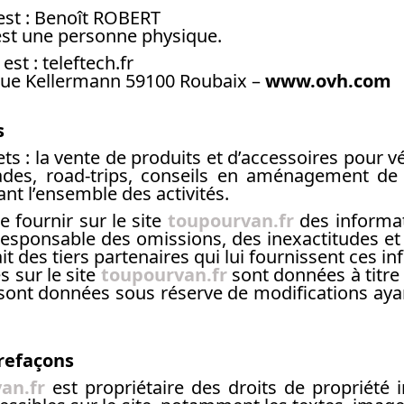
est : Benoît ROBERT
 est une personne physique.
st : teleftech.fr
2 rue Kellermann 59100 Roubaix –
www.ovh.com
s
ts : la vente de produits et d’accessoires pour v
ades, road-trips, conseils en aménagement de 
nt l’ensemble des activités.
e fournir sur le site
toupourvan.fr
des informat
 responsable des omissions, des inexactitudes et
ait des tiers partenaires qui lui fournissent ces i
 sur le site
toupourvan.fr
sont données à titre 
s sont données sous réserve de modifications ay
trefaçons
an.fr
est propriétaire des droits de propriété in