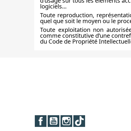
d’usage sur tous les éléments acc
logiciels…
Toute reproduction, représentatio
quel que soit le moyen ou le procéd
Toute exploitation non autorisé
comme constitutive d’une contref
du Code de Propriété Intellectuell
Facebook
YouTube
Instagram
TikTok