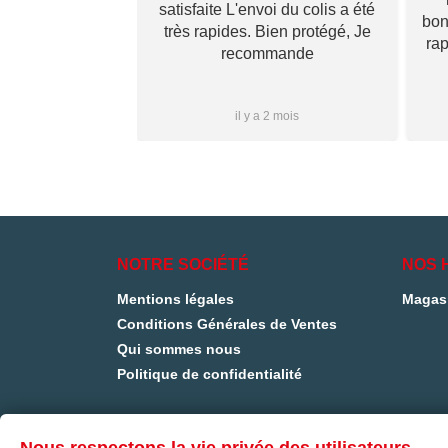
satisfaite L'envoi du colis a été
 qu’il va te
bon
très rapides. Bien protégé, Je
vraiment ! Je
ra
recommande
s que j’aurai
i à vous ✌🏼
Plus...
1 mois
il y a 2 mois
NOTRE SOCIÉTÉ
NOS 
Mentions légales
Magas
Conditions Générales de Ventes
Qui sommes nous
Politique de confidentialité