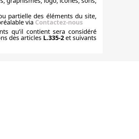
s, graphismes, logo, icônes, sons,
ou partielle des éléments du site,
préalable via
Contactez-nous
ts qu’il contient sera considéré
ns des articles
L.335-2
et suivants