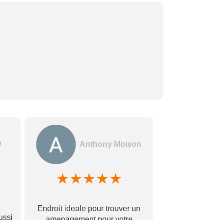
e
Anthony Moison
★
★
★
★
★
★
★
Des gerants
Endroit ideale pour trouver un
commerçants e
ussi
amenagement pour votre