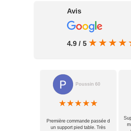
Avis
★
★
★
★
4.9 / 5
Poussin 60
amela hamon
★
★
★
★
★
★
★
★
Sup
Première commande passée d
! Ils prennent
ma
un support pied table. Très
s pour toi et te