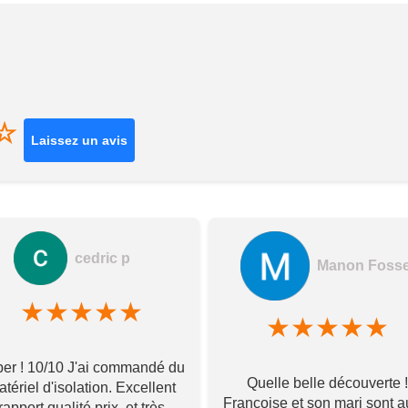
☆
Laissez un avis
cedric p
Manon Foss
★
★
★
★
★
★
★
★
★
★
er ! 10/10 J'ai commandé du
Quelle belle découverte !
tériel d'isolation. Excellent
Françoise et son mari sont a
rapport qualité prix, et très