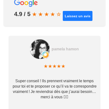
4.9 / 5
★
★
★
★
☆
Laissez un avis
pamela hamon
★
★
★
★
★
Super conseil ! Ils prennent vraiment le temps
pour toi et te proposer ce qu’il va te correspondre
vraiment ! Je reviendrai dès que j’aurai besoin…
merci à vous ✌🏼