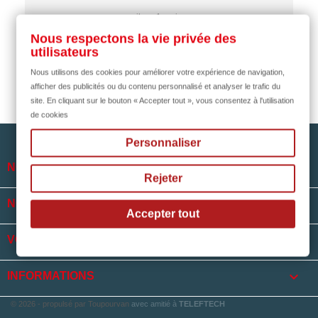
il y a 1 mois
Nous respectons la vie privée des
utilisateurs
Nous utilisons des cookies pour améliorer votre expérience de navigation,
afficher des publicités ou du contenu personnalisé et analyser le trafic du
site. En cliquant sur le bouton « Accepter tout », vous consentez à l'utilisation
de cookies
Personnaliser

NOTRE SOCIÉTÉ
Rejeter

NOS HORAIRES
Accepter tout

VOTRE COMPTE
keyboard_arrow_down
INFORMATIONS
© 2026 - propulsé par Toupourvan
avec amitié à
TELEFTECH