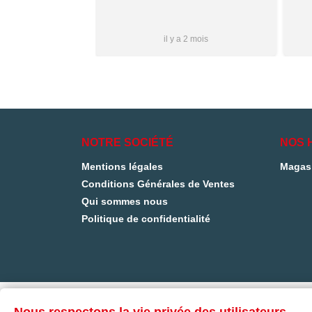
s que j’aurai
i à vous ✌🏼
Plus...
1 mois
il y a 2 mois
NOTRE SOCIÉTÉ
NOS 
Mentions légales
Magas
Conditions Générales de Ventes
Qui sommes nous
Politique de confidentialité