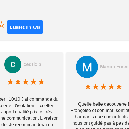
☆
Laissez un avis
cedric p
Manon Foss
★
★
★
★
★
★
★
★
★
★
er ! 10/10 J'ai commandé du
Quelle belle découverte !
tériel d'isolation. Excellent
Françoise et son mari sont a
rapport qualité prix, et très
charmants que compétents. 
ne communication. Livraison
nous ont guidé pas à pas d
pide. Je recommanderai chez