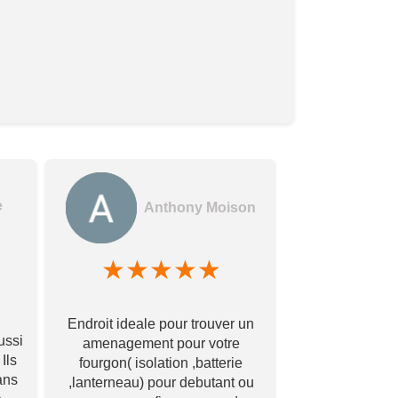
e
Anthony Moison
★
★
★
★
★
★
★
Des gerants
Endroit ideale pour trouver un
commerçants e
ussi
amenagement pour votre
encore !! Avec
Ils
fourgon( isolation ,batterie
bonne qualité à
ans
,lanterneau) pour debutant ou
Merci à vous