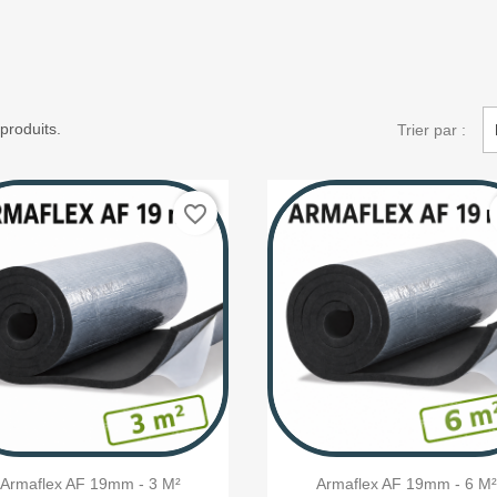
 produits.
Trier par :
favorite_border


Aperçu rapide
Aperçu rapide
Armaflex AF 19mm - 3 M²
Armaflex AF 19mm - 6 M²