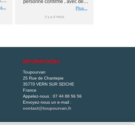
.
personne confirme , avec des
éch
nous
s...
conseils personnalise et prix
Plus...
rs
super competitif A recommander
il y a 4 mois
il y 
 à
Merci a bientot #Antho#
du
ler
is
e
e
INFORMATIONS
és
Toupourvan
25 Rue de Chantepie
més.
35770 VERN SUR SEICHE
t !
France
Appelez-nous :
07 44 88 56 56
Envoyez-nous un e-mail :
contact@toupourvan.fr