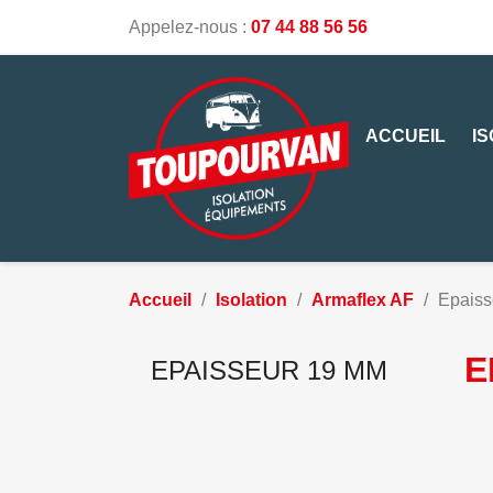
Appelez-nous :
07 44 88 56 56
ACCUEIL
I
Accueil
Isolation
Armaflex AF
Epaiss
E
EPAISSEUR 19 MM