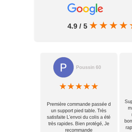
★
★
★
★
4.9 / 5
Poussin 60
amela hamon
★
★
★
★
★
★
★
★
Sup
Première commande passée d
! Ils prennent
ma
un support pied table. Très
s pour toi et te
satisfaite L'envoi du colis a été
 qu’il va te
bon
très rapides. Bien protégé, Je
vraiment ! Je
ra
recommande