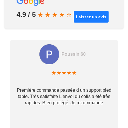
4.9 / 5
★
★
★
★
☆
Laissez un avis
Poussin 60
★
★
★
★
★
Première commande passée d un support pied
table. Très satisfaite L'envoi du colis a été très
re
rapides. Bien protégé, Je recommande
…