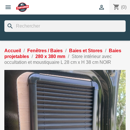
shopping_cart


(0)
search
Accueil
Fenêtres / Baies
Baies et Stores
Baies
projetables
280 x 380 mm
Store intérieur avec
occultation et moustiquaire L 28 cm x H 38 cm NOIR