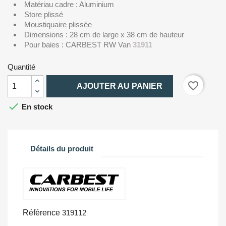
Matériau cadre : Aluminium
Store plissé
Moustiquaire plissée
Dimensions : 28 cm de large x 38 cm de hauteur
Pour baies : CARBEST RW Van
31911
Quantité

favorite_border
AJOUTER AU PANIER

En stock
Détails du produit
Référence
319112