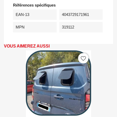
Références spécifiques
EAN-13
4043729171961
MPN
319112
VOUS AIMEREZ AUSSI
favorite_border