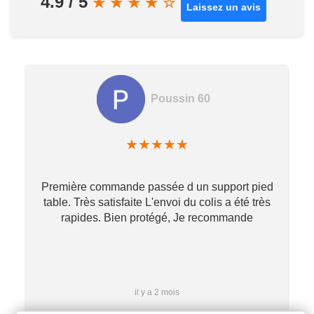
4.9 / 5
★
★
★
★
☆
Laissez un avis
Poussin 60
★
★
★
★
★
Première commande passée d un support pied
table. Très satisfaite L'envoi du colis a été très
re
rapides. Bien protégé, Je recommande
…
il y a 2 mois