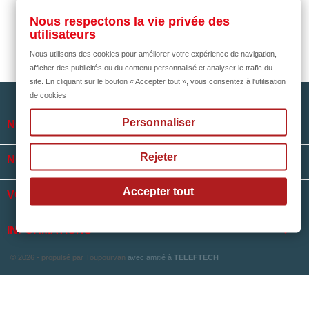
Nous respectons la vie privée des
utilisateurs
Nous utilisons des cookies pour améliorer votre expérience de navigation,
afficher des publicités ou du contenu personnalisé et analyser le trafic du
site. En cliquant sur le bouton « Accepter tout », vous consentez à l'utilisation
de cookies
Personnaliser

NOTRE SOCIÉTÉ
Rejeter

NOS HORAIRES
Accepter tout

VOTRE COMPTE
keyboard_arrow_down
INFORMATIONS
© 2026 - propulsé par Toupourvan
avec amitié à
TELEFTECH