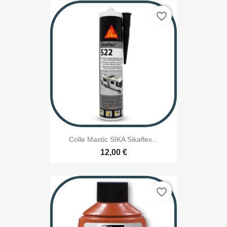
favorite_border
Colle Mastic SIKA Sikaflex...
12,00 €
favorite_border