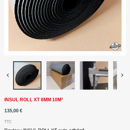


INSUL ROLL XT 6MM 10M²
135,00 €
TTC