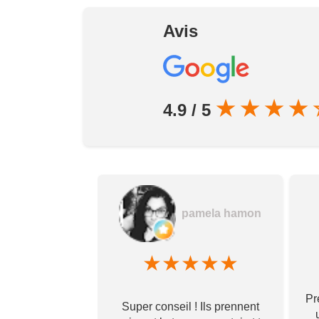
Avis
★
★
★
★
4.9 / 5
dovic Pereira
pamela hamon
★
★
★
★
★
★
★
★
Pr
t de très bonne
Super conseil ! Ils prennent