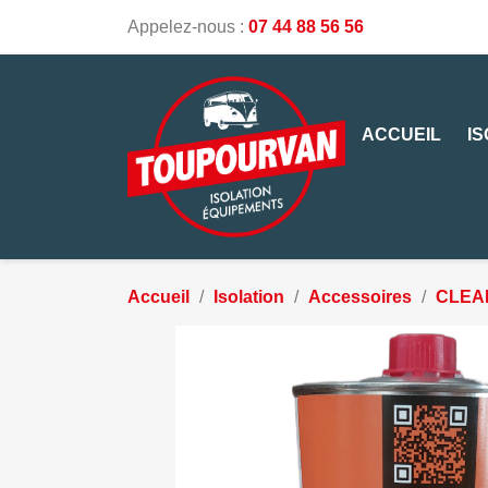
Appelez-nous :
07 44 88 56 56
ACCUEIL
I
Accueil
Isolation
Accessoires
CLEA