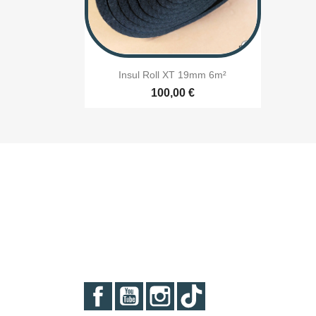

Aperçu rapide
Insul Roll XT 19mm 6m²
100,00 €
Facebook
YouTube
Instagram
TikTok