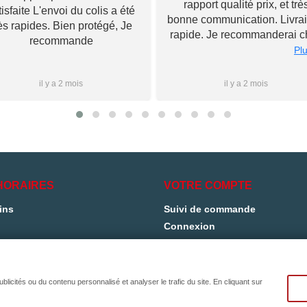
rapport qualité prix, et trè
tisfaite L'envoi du colis a été
bonne communication. Livra
ès rapides. Bien protégé, Je
rapide. Je recommanderai c
recommande
Toupourvan ! Merci bcp
Plu
il y a 2 mois
il y a 2 mois
HORAIRES
VOTRE COMPTE
ins
Suivi de commande
Connexion
Créez votre compte
licités ou du contenu personnalisé et analyser le trafic du site. En cliquant sur
© 2026 - propulsé par Toupourvan
avec amitié à
TELEFTECH