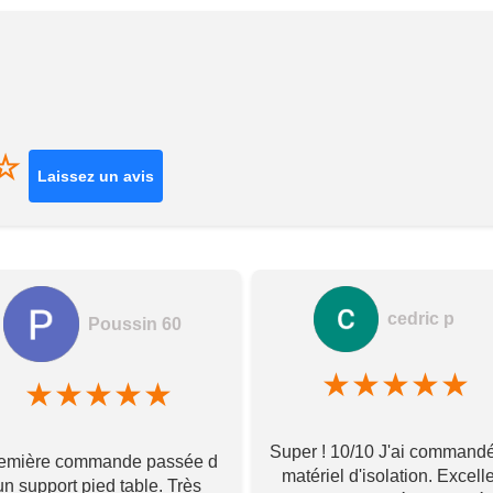
☆
Laissez un avis
cedric p
Poussin 60
★
★
★
★
★
★
★
★
★
★
Super ! 10/10 J'ai command
emière commande passée d
matériel d'isolation. Excell
un support pied table. Très