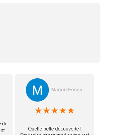
Manon Fosse
A
★
★
★
★
★
★
★
é du
Quelle belle découverte !
Endroit ideale
ent