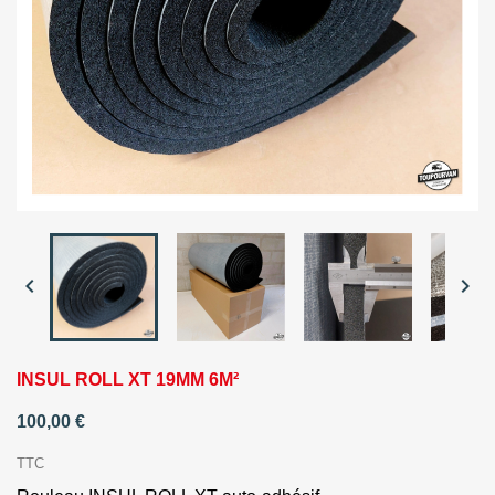


INSUL ROLL XT 19MM 6M²
100,00 €
TTC