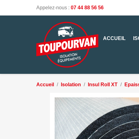
Appelez-nous :
07 44 88 56 56
ACCUEIL
I
Accueil
Isolation
Insul Roll XT
Epais