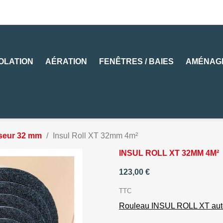
SOLATION
AÉRATION
FENÊTRES / BAIES
AMÉNAG
seur 32 mm
Insul Roll XT 32mm 4m²
INSUL ROLL XT 32MM 4M²
123,00 €
TTC
Rouleau INSUL ROLL XT aut