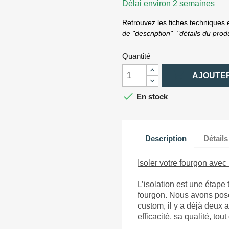
Délai environ 2 semaines
Retrouvez les
fiches techniques
e
de "description" "détails du prod
Quantité

AJOUTER

En stock
Description
Détails
Isoler votre fourgon avec l
L’isolation est une étape
fourgon. Nous avons posé l
custom, il y a déjà deux 
efficacité, sa qualité, to