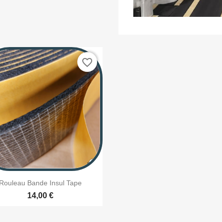
favorite_border

Aperçu rapide
Rouleau Bande Insul Tape
14,00 €