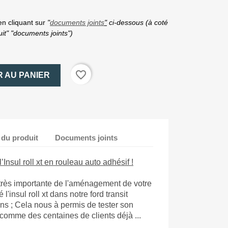
n cliquant sur
"
documents joints
"
ci-dessous (à coté
uit" "documents joints")
favorite_border
 AU PANIER
 du produit
Documents joints
’Insul roll xt en rouleau auto adhésif !
 très importante de l'aménagement de votre
'insul roll xt dans notre ford transit
ans ; Cela nous à permis de tester son
ut comme des centaines de clients déjà ...