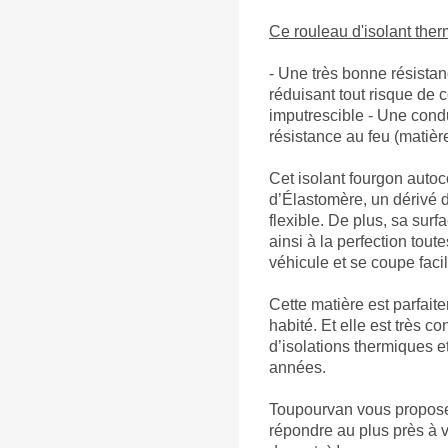
Ce rouleau d'isolant the
- Une très bonne résistan
réduisant tout risque de co
imputrescible - Une condu
résistance au feu (matièr
Cet isolant fourgon auto
d’Élastomère, un dérivé d
flexible. De plus, sa surf
ainsi à la perfection tout
véhicule et se coupe faci
Cette matière est parfai
habité. Et elle est très 
d’isolations thermiques
années.
Toupourvan
vous propose
répondre au plus près à 