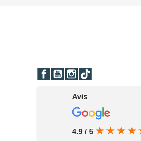
Facebook
YouTube
Instagram
TikTok
Avis
★
★
★
★
4.9 / 5