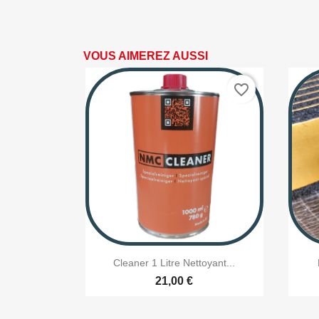
VOUS AIMEREZ AUSSI
favorite_border

Aperçu rapide
Cleaner 1 Litre Nettoyant...
21,00 €