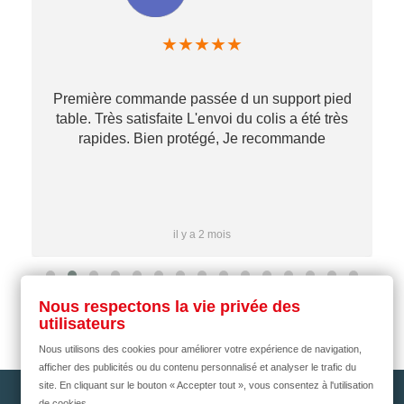
★
★
★
★
★
Première commande passée d un support pied
table. Très satisfaite L'envoi du colis a été très
re
rapides. Bien protégé, Je recommande
…
il y a 2 mois
Nous respectons la vie privée des
utilisateurs
Nous utilisons des cookies pour améliorer votre expérience de navigation,
afficher des publicités ou du contenu personnalisé et analyser le trafic du
site. En cliquant sur le bouton « Accepter tout », vous consentez à l'utilisation
de cookies