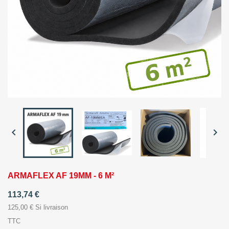


ARMAFLEX AF 19MM - 6 M²
113,74 €
125,00 € Si livraison
TTC