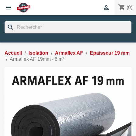
shopping_cart


(0)
search
Accueil
Isolation
Armaflex AF
Epaisseur 19 mm
Armaflex AF 19mm - 6 m²