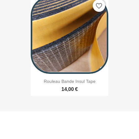
favorite_border
Rouleau Bande Insul Tape
14,00 €