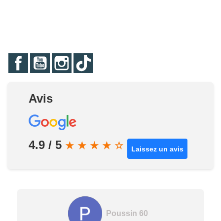
Facebook
YouTube
Instagram
TikTok
Avis
4.9 / 5
★
★
★
★
☆
Laissez un avis
Poussin 60