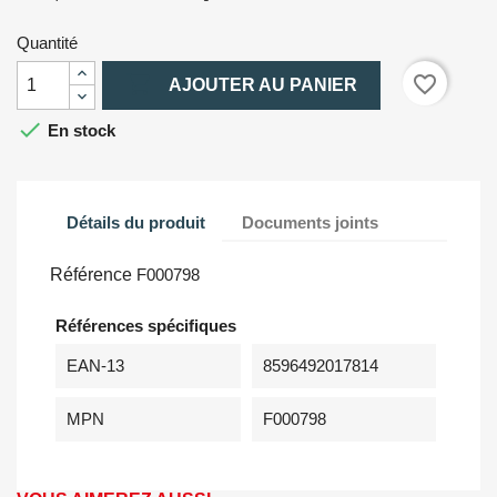
Quantité

favorite_border
AJOUTER AU PANIER

En stock
Détails du produit
Documents joints
Référence
F000798
Références spécifiques
EAN-13
8596492017814
MPN
F000798