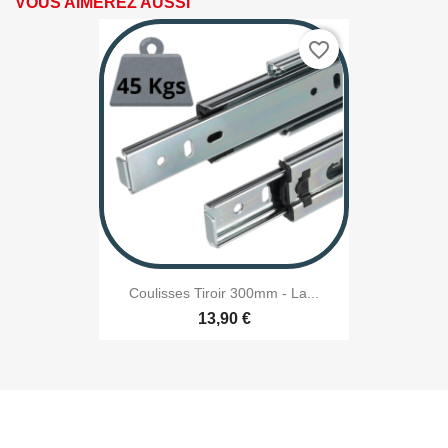
VOUS AIMEREZ AUSSI
favorite_border
Coulisses Tiroir 300mm - La...
13,90 €