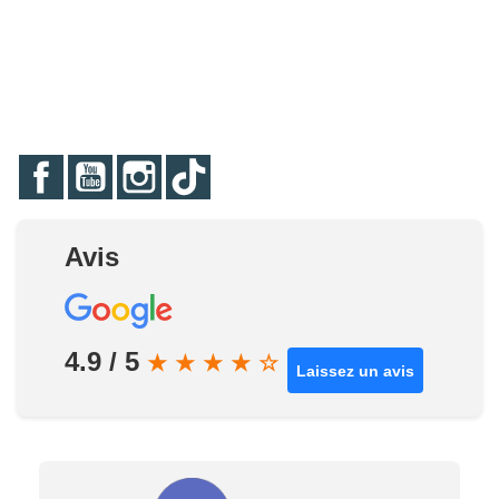
Facebook
YouTube
Instagram
TikTok
Avis
4.9 / 5
★
★
★
★
☆
Laissez un avis