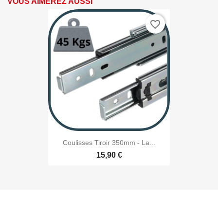
VOUS AIMEREZ AUSSI
favorite_border
Coulisses Tiroir 350mm - La...
15,90 €