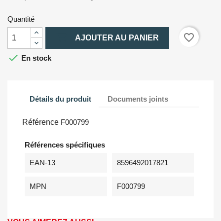
Quantité

favorite_border
AJOUTER AU PANIER

En stock
Détails du produit
Documents joints
Référence
F000799
Références spécifiques
EAN-13
8596492017821
MPN
F000799