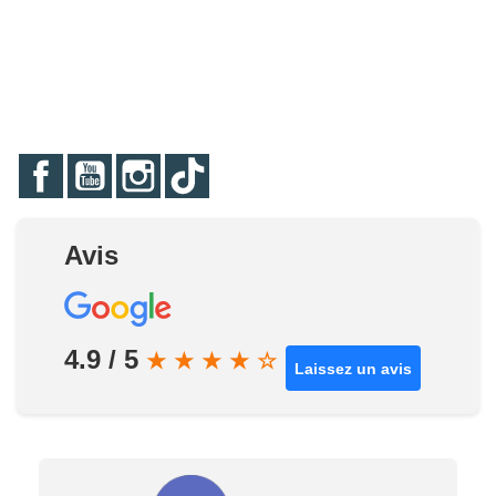
Facebook
YouTube
Instagram
TikTok
Avis
4.9 / 5
★
★
★
★
☆
Laissez un avis