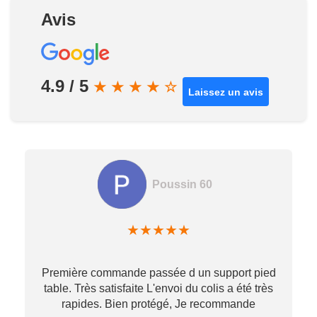
Avis
4.9 / 5
★
★
★
★
☆
Laissez un avis
Poussin 60
★
★
★
★
★
Première commande passée d un support pied
table. Très satisfaite L'envoi du colis a été très
re
rapides. Bien protégé, Je recommande
…