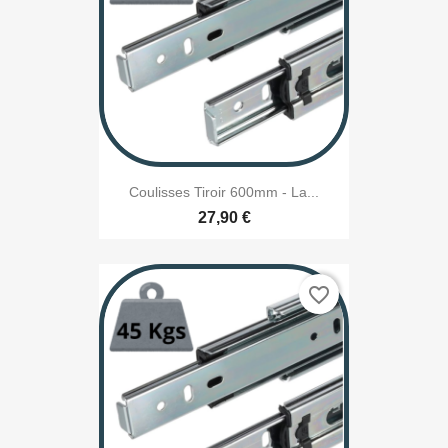
Coulisses Tiroir 600mm - La...
27,90 €
favorite_border