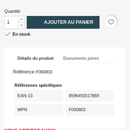
Quantité

favorite_border
AJOUTER AU PANIER

En stock
Détails du produit
Documents joints
Référence
F000803
Références spécifiques
EAN-13
8596492017869
MPN
F000803