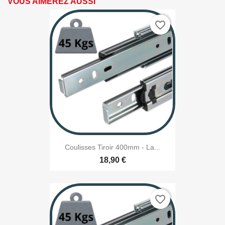
VOUS AIMEREZ AUSSI
favorite_border
Coulisses Tiroir 400mm - La...
18,90 €
favorite_border