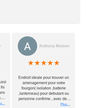
e
Anthony Moison
★
★
★
★
★
★
★
Des gerants
Endroit ideale pour trouver un
commerçants e
ussi
amenagement pour votre
encore !! Avec
Ils
fourgon( isolation ,batterie
bonne qualité à
ans
,lanterneau) pour debutant ou
Merci à vous
.
personne confirme , avec des
éch
nous
s...
conseils personnalise et prix
Plus...