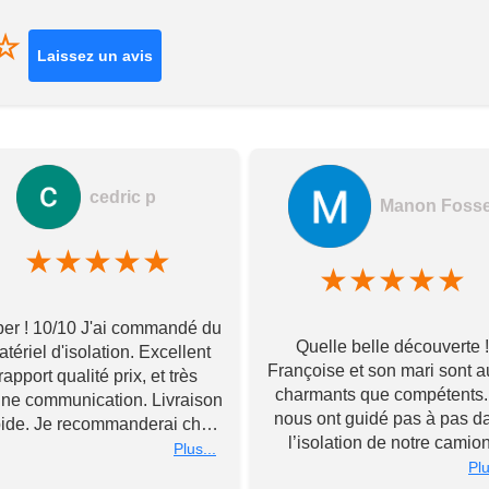
☆
Laissez un avis
cedric p
Manon Foss
★
★
★
★
★
★
★
★
★
★
er ! 10/10 J'ai commandé du
Quelle belle découverte !
tériel d'isolation. Excellent
Françoise et son mari sont a
rapport qualité prix, et très
charmants que compétents. 
ne communication. Livraison
nous ont guidé pas à pas d
pide. Je recommanderai chez
l’isolation de notre camion
Toupourvan ! Merci bcp
Plus...
Souriants et à l’écoute, ils 
Plu