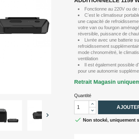
ADDITIONNELLE 1159 
Fonctionne au 220V ou de m
C'est le climatiseur portab
une capacité de refroidissemen
votre van ou fourgon aménagé
réversible, puissance de cha
Livrée avec une batterie s
refroidissement supplémentair
mode chronométré, le climatis
ventilation
Il est également possible 
pour une autonomie suppléme
Retrait Magasin unique
Quantité

AJOUTER


Non stocké, uniquement su