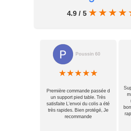
★
★
★
★
4.9 / 5
Poussin 60
amela hamon
★
★
★
★
★
★
★
★
Sup
Première commande passée d
! Ils prennent
ma
un support pied table. Très
s pour toi et te
satisfaite L'envoi du colis a été
 qu’il va te
bon
très rapides. Bien protégé, Je
vraiment ! Je
ra
recommande
s que j’aurai
i à vous ✌🏼
Plus...