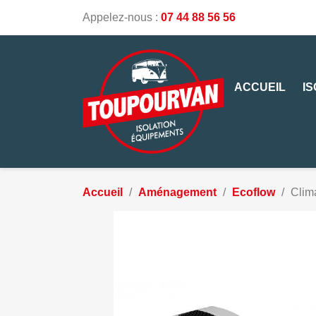
Appelez-nous :
07 44 88 56 56
ACCUEIL
I
Accueil
Aménagement
Ecoflow
Clim