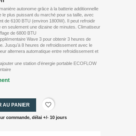
Wh
anière autonome grâce à la batterie additionnelle
le le plus puissant du marché pour sa taille, avec
t de 6100 BTU (environ 1800W). Il peut refroidir
 en seulement une dizaine de minutes. Climatiseur
uffage de 6800 BTU
upplémentaire Wave 3 pour obtenir 3 heures de
e. Jusqu'à 8 heures de refroidissement avec le
eur alternera automatique entre refroidissement et
d'ajouter une station d'énergie portable ECOFLOW
ntaire
ment
favorite_border
 AU PANIER
r commande, délai +/- 10 jours