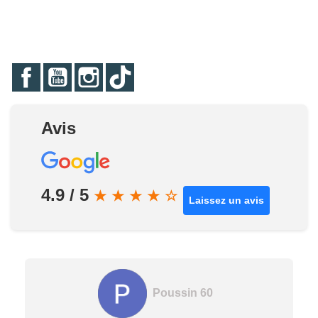
Facebook
YouTube
Instagram
TikTok
Avis
4.9 / 5
★
★
★
★
☆
Laissez un avis
Poussin 60