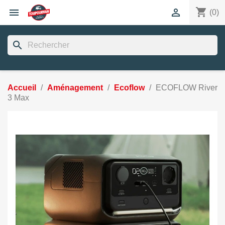
shopping_cart


(0)
search
Accueil
Aménagement
Ecoflow
ECOFLOW River
3 Max