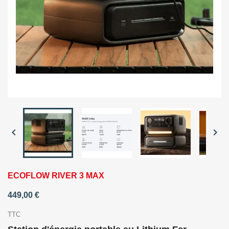


ECOFLOW RIVER 3 MAX
449,00 €
TTC