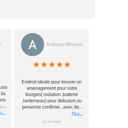
e
Anthony Moison
★
★
★
★
★
★
★
Des gerants
Endroit ideale pour trouver un
commerçants e
ussi
amenagement pour votre
encore !! Avec
Ils
fourgon( isolation ,batterie
bonne qualité à
ans
,lanterneau) pour debutant ou
Merci à vous
.
personne confirme , avec des
éch
nous
s...
conseils personnalise et prix
Plus...
rs
super competitif A recommander
il y a 4 mois
il y 
 à
Merci a bientot #Antho#