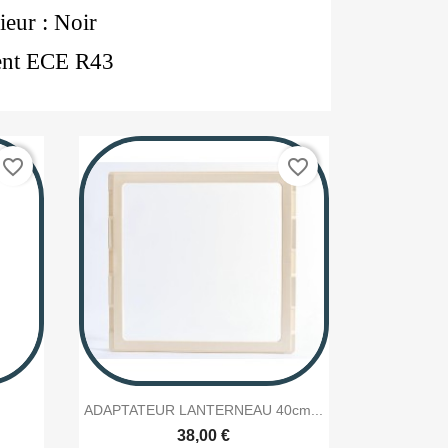
ieur : Noir
ent ECE R43
favorite_border
favorite_border

Aperçu rapide
ADAPTATEUR LANTERNEAU 40cm...
38,00 €