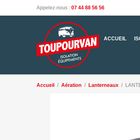
Appelez-nous :
07 44 88 56 56
ACCUEIL
I
Accueil
Aération
Lanterneaux
LANTE