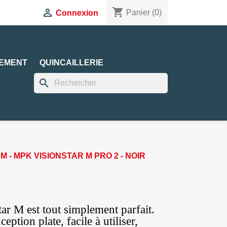
shopping_cart

Panier
(0)
Connexion
EMENT
QUINCAILLERIE
search
 - MPK VISIONSTAR M PRO 2 - NOIR
ar M est tout simplement parfait.
eption plate, facile à utiliser,