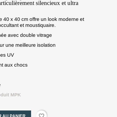
rticulièrement silencieux et ultra
e 40 x 40 cm offre un look moderne et
occultant et moustiquaire.
ée avec double vitrage
r une meilleure isolation
 les UV
ant aux chocs
e
oduit MPK
favorite_border
 AU PANIER