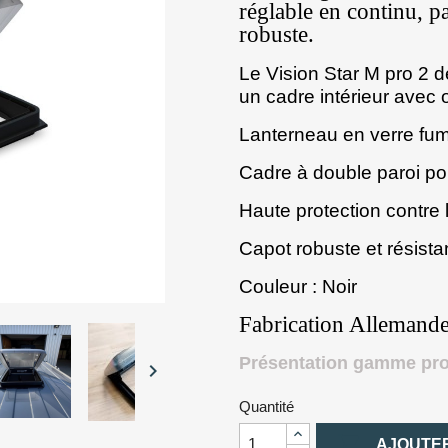
réglable en continu, pa
robuste.
Le Vision Star M pro 2 d
un cadre intérieur avec 
Lanterneau en verre fum
Cadre à double paroi pou
Haute protection contre
Capot robuste et résist
Couleur : Noir
Fabrication Allemand
Présentation gamme pr

Quantité

AJOUTER