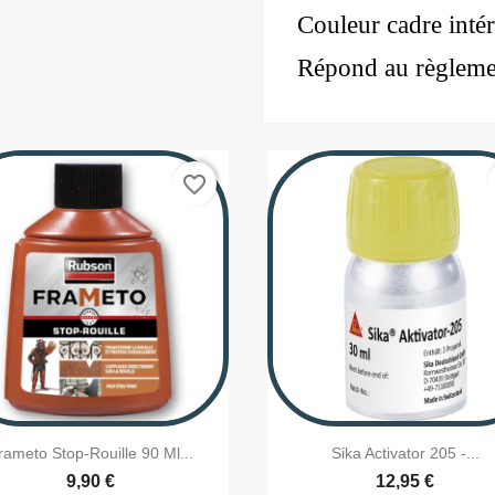
Couleur cadre intér
Répond au règlem
favorite_border


Aperçu rapide
Aperçu rapide
rameto Stop-Rouille 90 Ml...
Sika Activator 205 -...
9,90 €
12,95 €