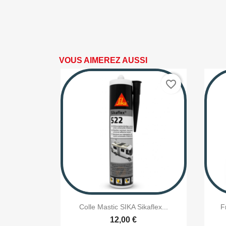
VOUS AIMEREZ AUSSI
favorite_border

Aperçu rapide
Colle Mastic SIKA Sikaflex...
F
12,00 €