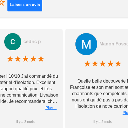
☆
Laissez un avis
cedric p
Manon Foss
★
★
★
★
★
★
★
★
★
★
er ! 10/10 J'ai commandé du
Quelle belle découverte !
tériel d'isolation. Excellent
Françoise et son mari sont a
rapport qualité prix, et très
charmants que compétents. 
ne communication. Livraison
nous ont guidé pas à pas d
pide. Je recommanderai chez
l’isolation de notre camion
Toupourvan ! Merci bcp
Plus...
Souriants et à l’écoute, ils 
Plu
ont livré tous leurs meilleu
il y a 2 mois
il y a 2 mois
conseils et n’ont pas hésité