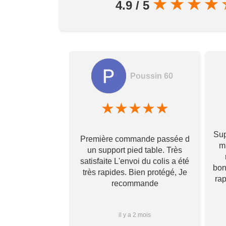
★
★
★
★
4.9 / 5
Poussin 60
amela hamon
★
★
★
★
★
★
★
★
Sup
Première commande passée d
! Ils prennent
ma
un support pied table. Très
s pour toi et te
satisfaite L'envoi du colis a été
 qu’il va te
bon
très rapides. Bien protégé, Je
vraiment ! Je
ra
recommande
s que j’aurai
i à vous ✌🏼
Plus...
1 mois
il y a 2 mois