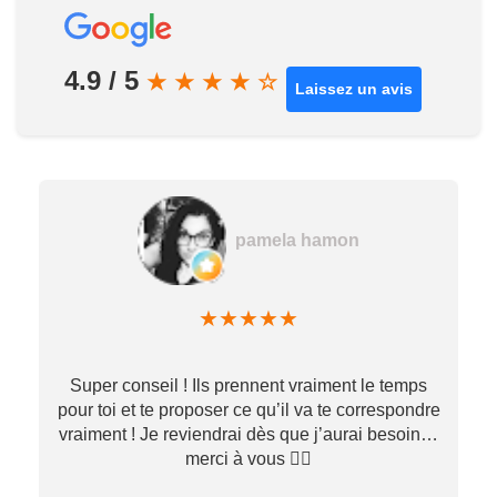
4.9 / 5
★
★
★
★
☆
Laissez un avis
pamela hamon
★
★
★
★
★
Super conseil ! Ils prennent vraiment le temps
pour toi et te proposer ce qu’il va te correspondre
vraiment ! Je reviendrai dès que j’aurai besoin…
merci à vous ✌🏼