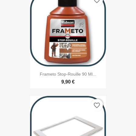
favorite_border
Frameto Stop-Rouille 90 Ml...
9,90 €
favorite_border