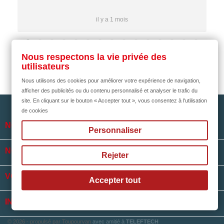
il y a 1 mois
Nous respectons la vie privée des
utilisateurs
Nous utilisons des cookies pour améliorer votre expérience de navigation,
afficher des publicités ou du contenu personnalisé et analyser le trafic du
site. En cliquant sur le bouton « Accepter tout », vous consentez à l'utilisation
de cookies

NOTRE SOCIÉTÉ
Personnaliser

NOS HORAIRES
Rejeter

VOTRE COMPTE
Accepter tout
keyboard_arrow_down
INFORMATIONS
© 2026 - propulsé par Toupourvan
avec amitié à
TELEFTECH