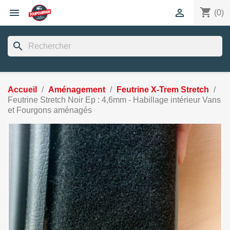
shopping_cart


(0)
search
Accueil
Aménagement
Feutrine X-Trem Stretch
Feutrine Stretch Noir Ep : 4,6mm - Habillage intérieur Vans
et Fourgons aménagés