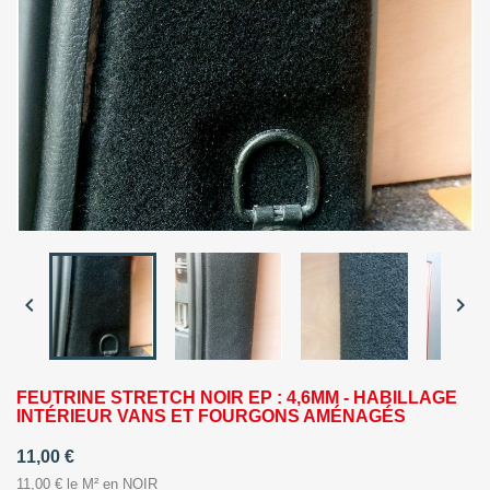


FEUTRINE STRETCH NOIR EP : 4,6MM - HABILLAGE
INTÉRIEUR VANS ET FOURGONS AMÉNAGÉS
11,00 €
11,00 € le M² en NOIR