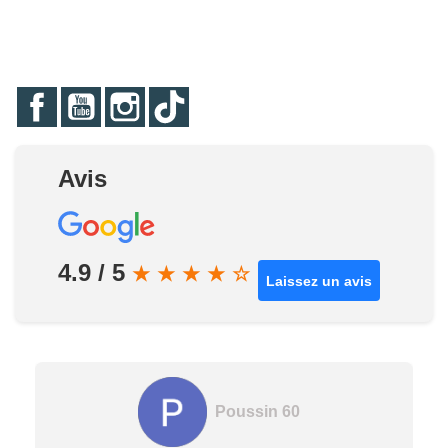
Facebook
YouTube
Instagram
TikTok
Avis
4.9 / 5
★
★
★
★
☆
Laissez un avis
Poussin 60