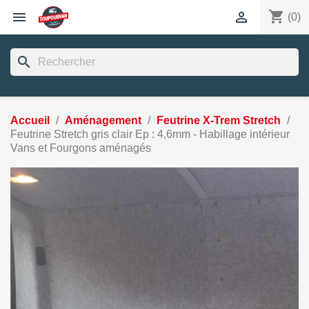
shopping_cart


(0)
search
Accueil
Aménagement
Feutrine X-Trem Stretch
Feutrine Stretch gris clair Ep : 4,6mm - Habillage intérieur
Vans et Fourgons aménagés