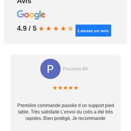
Avis
4.9 / 5
★
★
★
★
☆
Laissez un avis
Poussin 60
★
★
★
★
★
Première commande passée d un support pied
table. Très satisfaite L'envoi du colis a été très
re
rapides. Bien protégé, Je recommande
…