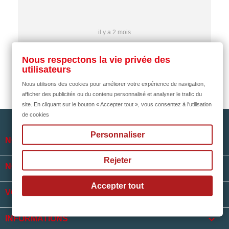
il y a 2 mois
Nous respectons la vie privée des
utilisateurs
Nous utilisons des cookies pour améliorer votre expérience de navigation,
afficher des publicités ou du contenu personnalisé et analyser le trafic du
site. En cliquant sur le bouton « Accepter tout », vous consentez à l'utilisation
de cookies
Personnaliser

NOTRE SOCIÉTÉ
Rejeter

NOS HORAIRES
Accepter tout

VOTRE COMPTE
keyboard_arrow_down
INFORMATIONS