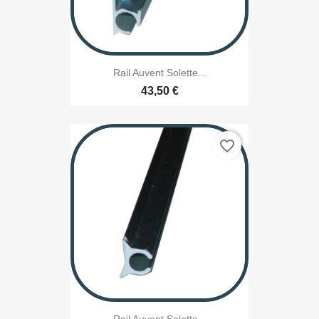
Rail Auvent Solette...
43,50 €
favorite_border