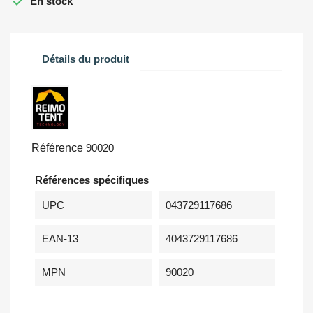

En stock
Détails du produit
Référence
90020
Références spécifiques
UPC
043729117686
EAN-13
4043729117686
MPN
90020