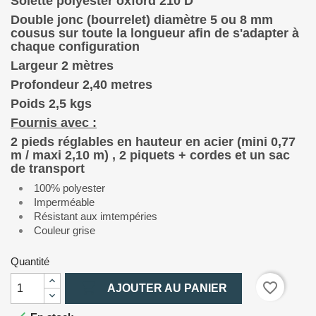
Solette polyester oxford 210 D
Double jonc (bourrelet) diamètre 5 ou 8 mm
cousus sur toute la longueur afin de s'adapter à
chaque configuration
Largeur 2 mètres
Profondeur 2,40 metres
Poids 2,5 kgs
Fournis avec :
2 pieds réglables en hauteur en acier (mini 0,77
m / maxi 2,10 m) , 2 piquets + cordes et un sac
de transport
100% polyester
Imperméable
Résistant aux imtempéries
Couleur grise
Quantité

favorite_border
AJOUTER AU PANIER