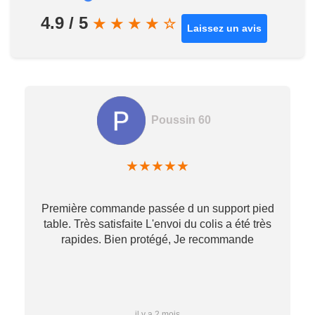
4.9 / 5
★
★
★
★
☆
Laissez un avis
Poussin 60
★
★
★
★
★
Première commande passée d un support pied
table. Très satisfaite L'envoi du colis a été très
re
rapides. Bien protégé, Je recommande
…
il y a 2 mois