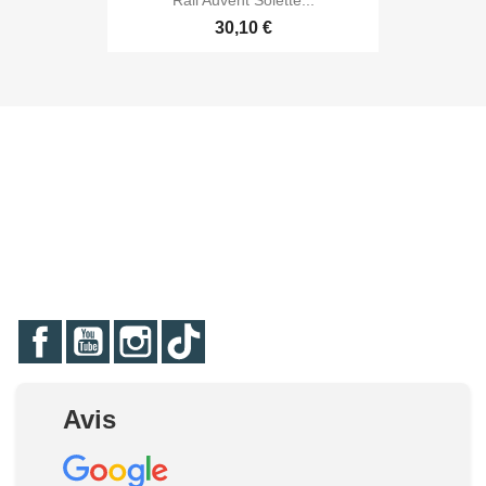
Rail Auvent Solette...
30,10 €
Facebook
YouTube
Instagram
TikTok
Avis