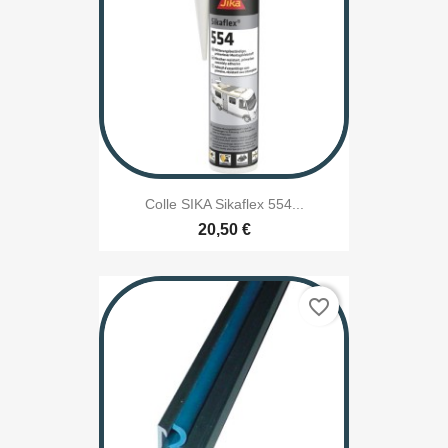
Colle SIKA Sikaflex 554...
20,50 €
favorite_border