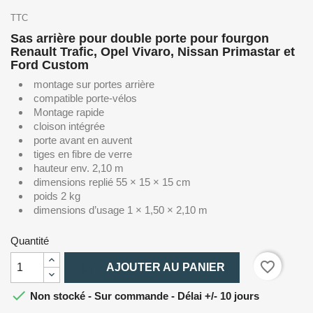
TTC
Sas arrière pour double porte pour fourgon
Renault Trafic, Opel Vivaro, Nissan Primastar et
Ford Custom
montage sur portes arrière
compatible porte-vélos
Montage rapide
cloison intégrée
porte avant en auvent
tiges en fibre de verre
hauteur env. 2,10 m
dimensions replié 55 × 15 × 15 cm
poids 2 kg
dimensions d’usage 1 × 1,50 × 2,10 m
Quantité

favorite_border
AJOUTER AU PANIER

Non stocké - Sur commande - Délai +/- 10 jours