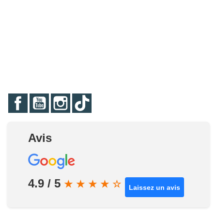
Facebook
YouTube
Instagram
TikTok
Avis
4.9 / 5
★
★
★
★
☆
Laissez un avis