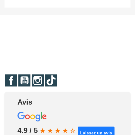
Facebook
YouTube
Instagram
TikTok
Avis
4.9 / 5
★
★
★
★
☆
Laissez un avis