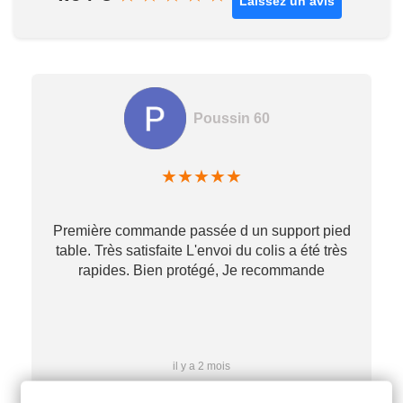
Laissez un avis
Poussin 60
★
★
★
★
★
Première commande passée d un support pied
table. Très satisfaite L'envoi du colis a été très
re
rapides. Bien protégé, Je recommande
…
il y a 2 mois