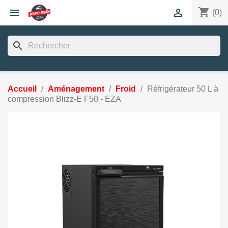
shopping_cart


(0)
search
Accueil
Aménagement
Froid
Réfrigérateur 50 L à
compression Blizz-E F50 - EZA