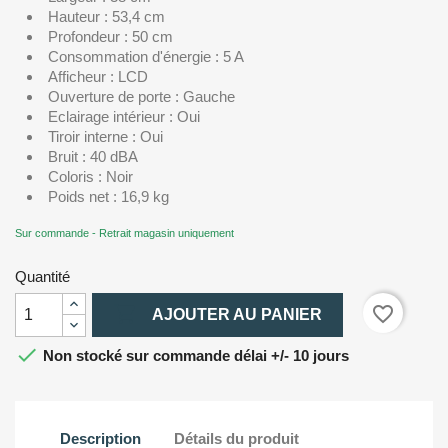
Hauteur : 53,4 cm
Profondeur : 50 cm
Consommation d'énergie : 5 A
Afficheur : LCD
Ouverture de porte : Gauche
Eclairage intérieur : Oui
Tiroir interne : Oui
Bruit : 40 dBA
Coloris : Noir
Poids net : 16,9 kg
Sur commande - Retrait magasin uniquement
Quantité

favorite_border
AJOUTER AU PANIER

Non stocké sur commande délai +/- 10 jours
Description
Détails du produit