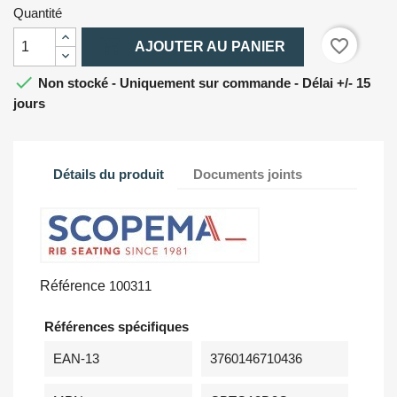
Quantité

favorite_border
AJOUTER AU PANIER

Non stocké - Uniquement sur commande - Délai +/- 15
jours
Détails du produit
Documents joints
Référence
100311
Références spécifiques
EAN-13
3760146710436