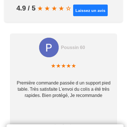
4.9 / 5
★
★
★
★
☆
Laissez un avis
Poussin 60
★
★
★
★
★
Première commande passée d un support pied
table. Très satisfaite L'envoi du colis a été très
re
rapides. Bien protégé, Je recommande
…
il y a 2 mois