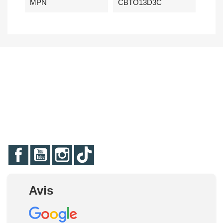
MPN
CBTO13D3C
Facebook
YouTube
Instagram
TikTok
Avis