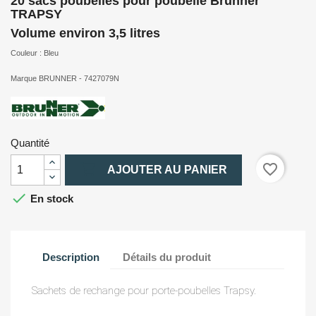
20 sacs poubelles pour poubelle Brunner
TRAPSY
Volume environ 3,5 litres
Couleur : Bleu
Marque BRUNNER - 7427079N
Quantité

favorite_border
AJOUTER AU PANIER

En stock
Description
Détails du produit
Sachets de rechange pour porte-poubelles Trapsy.