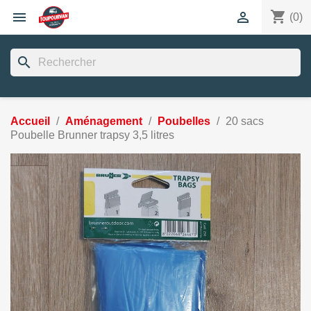
shopping_cart


(0)
search
Accueil
Aménagement
Poubelles
20 sacs
Poubelle Brunner trapsy 3,5 litres