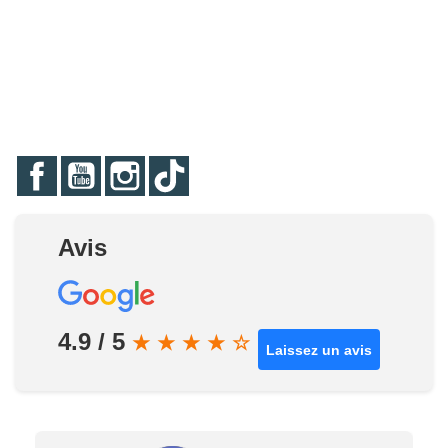
Facebook
YouTube
Instagram
TikTok
Avis
4.9 / 5
★
★
★
★
☆
Laissez un avis