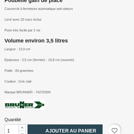
Poubelle gain de place
Couvercle à fermeture automatique anti-odeurs
Livré avec 20 sacs inclus
Pose très facile par 2 vis
Volume environ 3,5 litres
Largeur : 13,9 cm
Epaisseur : 3,5 cm (fermée) - 10,8 cm (ouverte)
Poids : 83 grammes
Couleur : Gris clair
Marque BRUNNER - 7427035N
Quantité

favorite_border
AJOUTER AU PANIER