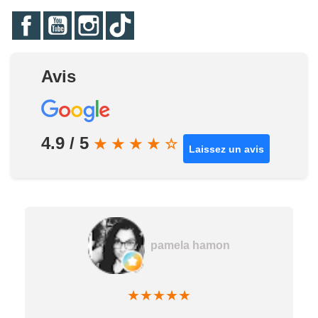
Facebook
YouTube
Instagram
TikTok
Avis
4.9 / 5
★
★
★
★
☆
Laissez un avis
pamela hamon
★
★
★
★
★