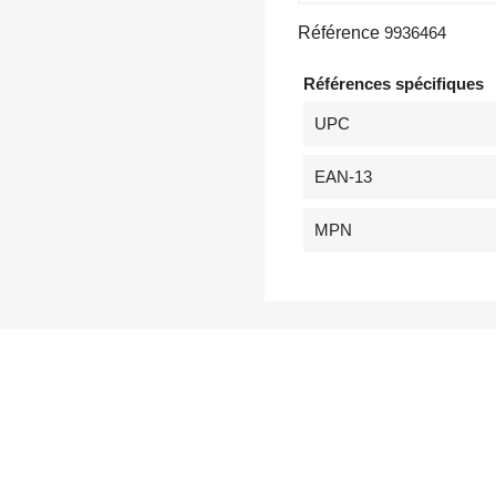
Référence
9936464
Références spécifiques
UPC
EAN-13
MPN