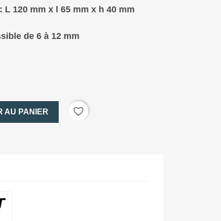
: L 120 mm x l 65
mm x h 40 mm
sible de 6 à 12 mm
favorite_border
 AU PANIER