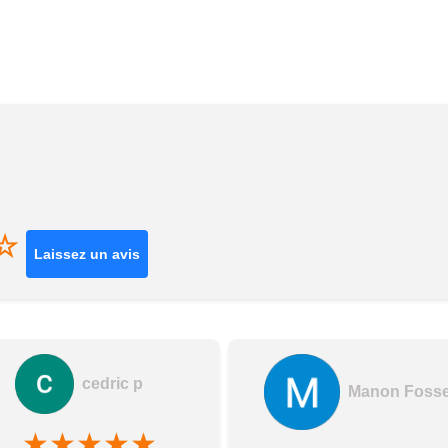
☆
Laissez un avis
cedric p
Manon Foss
★
★
★
★
★