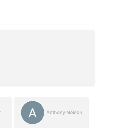
e
Anthony Moison
★
★