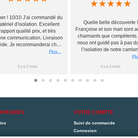
★
★
★
★
★
er ! 10/10 J'ai commandé du
Quelle belle découverte !
tériel d'isolation. Excellent
Françoise et son mari sont a
rapport qualité prix, et très
charmants que compétents. 
ne communication. Livraison
nous ont guidé pas à pas d
pide. Je recommanderai chez
l’isolation de notre camion
Toupourvan ! Merci bcp
Plus...
Souriants et à l’écoute, ils 
Plu
ont livré tous leurs meilleu
il y a 2 mois
il y a 2 mois
conseils et n’ont pas hésité
rester après la fermeture 
magasin pour nous conseil
au mieux, le tout sans jama
nous forcer la main sur d
l’achat de matériel. Nous
poursuivrons l’aventure d
HORAIRES
VOTRE COMPTE
l’aménagement à leurs côt
ins
Suivi de commande
sans aucun doute et
Connexion
recommandons les yeux fer
Merci encore et à très bientô