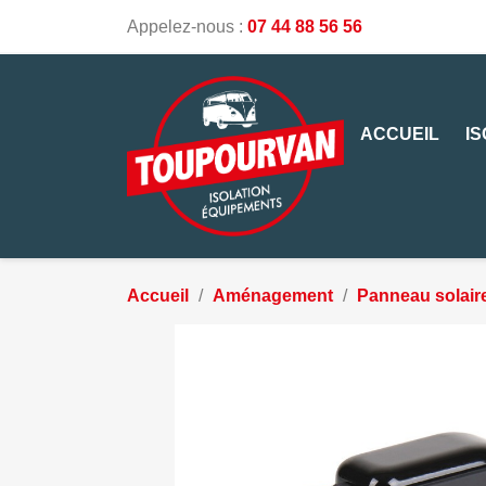
Appelez-nous :
07 44 88 56 56
ACCUEIL
I
Accueil
Aménagement
Panneau solair