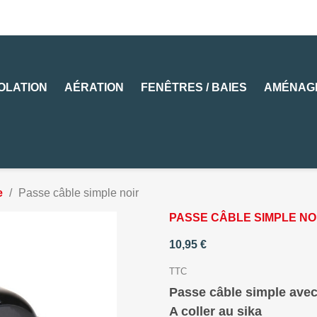
SOLATION
AÉRATION
FENÊTRES / BAIES
AMÉNAG
e
Passe câble simple noir
PASSE CÂBLE SIMPLE NO
10,95 €
TTC
Passe câble simple ave
A coller au sika