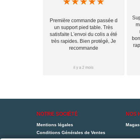
★
★
★
★
★
★
★
★
Sup
Première commande passée d
! Ils prennent
ma
un support pied table. Très
s pour toi et te
satisfaite L'envoi du colis a été
 qu’il va te
bon
très rapides. Bien protégé, Je
vraiment ! Je
ra
recommande
s que j’aurai
i à vous ✌🏼
Plus...
1 mois
il y a 2 mois
NOTRE SOCIÉTÉ
NOS 
Mentions légales
Magas
Conditions Générales de Ventes