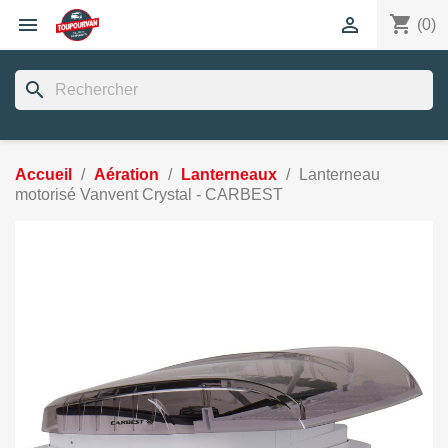
shopping_cart


(0)
search
Accueil
Aération
Lanterneaux
Lanterneau
motorisé Vanvent Crystal - CARBEST