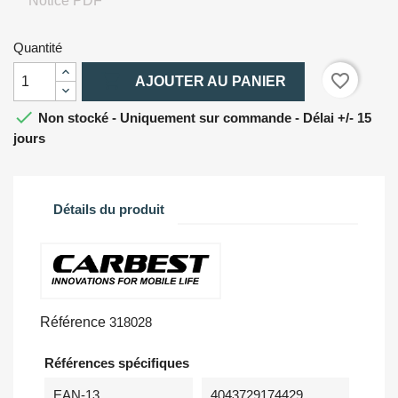
Notice PDF
Quantité

favorite_border
AJOUTER AU PANIER

Non stocké - Uniquement sur commande - Délai +/- 15
jours
Détails du produit
Référence
318028
Références spécifiques
EAN-13
4043729174429