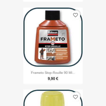
favorite_border
Frameto Stop-Rouille 90 Ml...
9,90 €
favorite_border