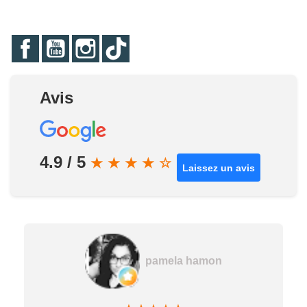
Facebook
YouTube
Instagram
TikTok
Avis
4.9 / 5
★
★
★
★
☆
Laissez un avis
pamela hamon