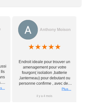
e
Anthony Moison
★
★
★
★
★
★
★
Des gerants
Endroit ideale pour trouver un
commerçants e
ussi
amenagement pour votre
encore !! Avec
Ils
fourgon( isolation ,batterie
bonne qualité à
ans
,lanterneau) pour debutant ou
Merci à vous
.
personne confirme , avec des
éch
nous
s...
conseils personnalise et prix
Plus...
rs
super competitif A recommander
il y a 4 mois
il y 
 à
Merci a bientot #Antho#
du
ler