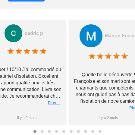
cedric p
Manon Foss
★
★
★
★
★
★
★
★
★
★
er ! 10/10 J'ai commandé du
Quelle belle découverte !
tériel d'isolation. Excellent
Françoise et son mari sont a
rapport qualité prix, et très
charmants que compétents. 
ne communication. Livraison
nous ont guidé pas à pas d
pide. Je recommanderai chez
l’isolation de notre camion
Toupourvan ! Merci bcp
Plus...
Souriants et à l’écoute, ils 
Plu
ont livré tous leurs meilleu
il y a 2 mois
il y a 2 mois
conseils et n’ont pas hésité
rester après la fermeture 
magasin pour nous conseil