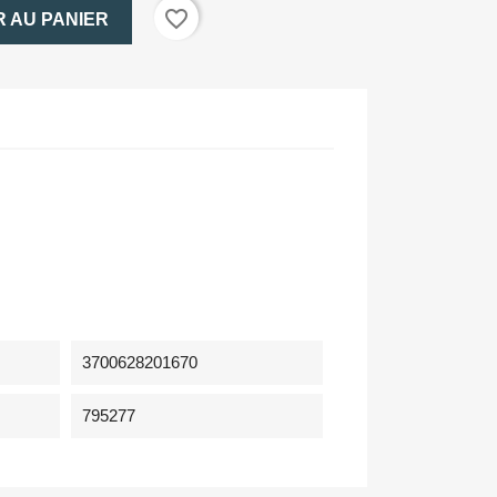
favorite_border
 AU PANIER
3700628201670
795277