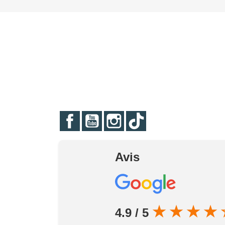
Facebook
YouTube
Instagram
TikTok
Avis
★
★
★
★
4.9 / 5