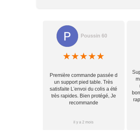
Poussin 60
amela hamon
★
★
★
★
★
★
★
★
Sup
Première commande passée d
! Ils prennent
ma
un support pied table. Très
s pour toi et te
satisfaite L'envoi du colis a été
 qu’il va te
bon
très rapides. Bien protégé, Je
vraiment ! Je
ra
recommande
s que j’aurai
i à vous ✌🏼
Plus...
1 mois
il y a 2 mois