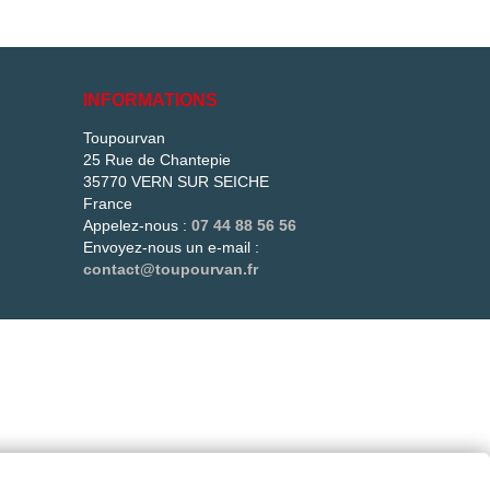
is
e
e
INFORMATIONS
és
Toupourvan
25 Rue de Chantepie
més.
35770 VERN SUR SEICHE
t !
France
Appelez-nous :
07 44 88 56 56
Envoyez-nous un e-mail :
contact@toupourvan.fr