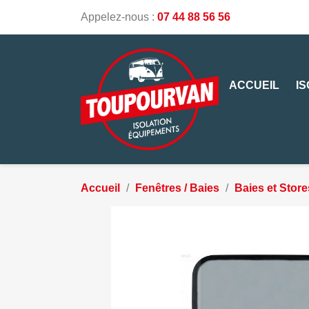
Appelez-nous :
07 44 88 56 56
ACCUEIL
I
Accueil
Fenêtres / Baies
Baies et Store