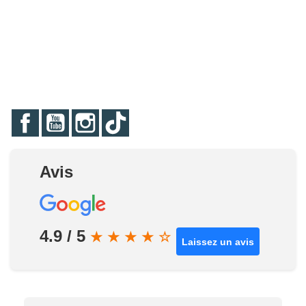
Facebook
YouTube
Instagram
TikTok
Avis
4.9 / 5
★
★
★
★
☆
Laissez un avis