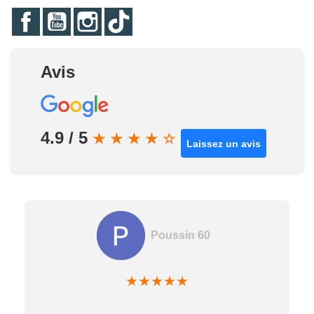
Facebook
YouTube
Instagram
TikTok
Avis
4.9 / 5
★
★
★
★
☆
Laissez un avis
Poussin 60
★
★
★
★
★