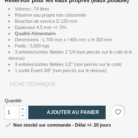
Réservoir pour les eaux propres (eaux potable)
Volume : 74 litres
Réserve eau propre non cloisonnée
Bouchon de service D.120 mm
Epaisseur 4,5 mm +/- 5%
Qualité Alimentaire
Dimensions : L 700 mm x l 400 mm x H 300 mm
Poids : 5,500 kgs
3 entrées/sorties filetées 1"1/4 (non percés sur le coté et le
dessus)
3 entrées/sorties filetées 1/2" (non percés sur le coté)
1 sortie Event 3/8" (non percés sur le dessus)
FICHE TECHNIQUE
Quantité

favorite_border
AJOUTER AU PANIER

Non stocké sur commande - Délai +/- 20 jours