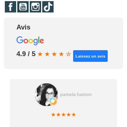
Facebook
YouTube
Instagram
TikTok
Avis
4.9 / 5
★
★
★
★
☆
Laissez un avis
Poussin 60
★
★
★
★
★