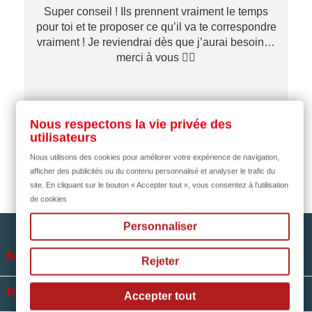
Première commande passée d un support pied
 temps
table. Très satisfaite L'envoi du colis a été très
espondre
rapides. Bien protégé, Je recommande
 besoin…
il y a 2 mois
Nous respectons la vie privée des
utilisateurs
Nous utilisons des cookies pour améliorer votre expérience de navigation,
afficher des publicités ou du contenu personnalisé et analyser le trafic du
site. En cliquant sur le bouton « Accepter tout », vous consentez à l'utilisation
de cookies
Personnaliser

NOTRE SOCIÉTÉ
Rejeter

NOS HORAIRES
Accepter tout