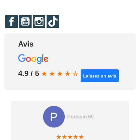
Facebook
YouTube
Instagram
TikTok
Avis
4.9 / 5
★
★
★
★
☆
Laissez un avis
Poussin 60
★
★
★
★
★