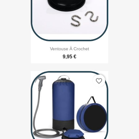
Ventouse À Crochet
9,95 €
favorite_border