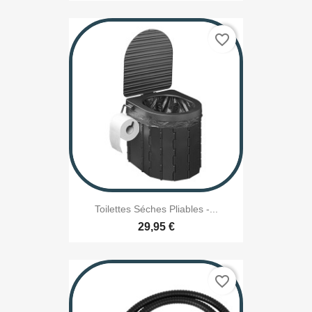
favorite_border
Toilettes Séches Pliables -...
29,95 €
favorite_border