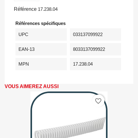
Référence
17.238.04
Références spécifiques
UPC
033137099922
EAN-13
8033137099922
MPN
17.238.04
VOUS AIMEREZ AUSSI
favorite_border