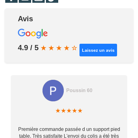
Avis
4.9 / 5
★
★
★
★
☆
Laissez un avis
Poussin 60
★
★
★
★
★
Première commande passée d un support pied
table. Très satisfaite L'envoi du colis a été très