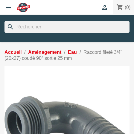
shopping_cart


(0)
search
Accueil
Aménagement
Eau
Raccord fileté 3/4"
(20x27) coudé 90° sortie 25 mm