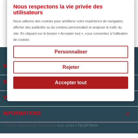
il y a 1 mois
Nous respectons la vie privée des
utilisateurs
Nous utilisons des cookies pour améliorer votre expérience de navigation,
afficher des publicités ou du contenu personnalisé et analyser le trafic du
site. En cliquant sur le bouton « Accepter tout », vous consentez à l'utilisation
de cookies
Personnaliser

NOTRE SOCIÉTÉ
Rejeter

NOS HORAIRES
Accepter tout

VOTRE COMPTE
keyboard_arrow_down
INFORMATIONS
© 2026 - propulsé par Toupourvan
avec amitié à
TELEFTECH