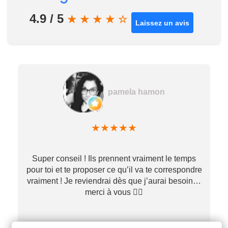
4.9 / 5
★
★
★
★
☆
Laissez un avis
pamela hamon
★
★
★
★
★
Super conseil ! Ils prennent vraiment le temps
pour toi et te proposer ce qu’il va te correspondre
vraiment ! Je reviendrai dès que j’aurai besoin…
merci à vous ✌🏼