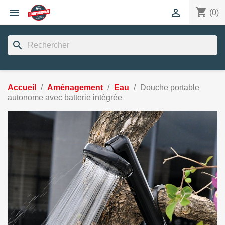
shopping_cart


(0)
search
Accueil
Aménagement
Eau
Douche portable
autonome avec batterie intégrée