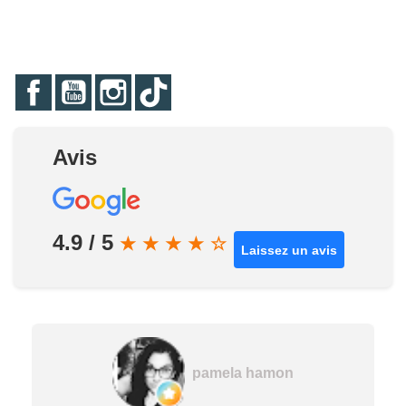
Facebook
YouTube
Instagram
TikTok
Avis
4.9 / 5
★
★
★
★
☆
Laissez un avis
pamela hamon